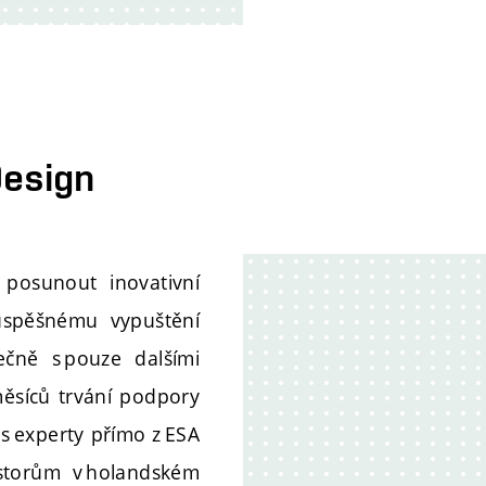
 Design
 posunout inovativní
 úspěšnému vypuštění
čně s pouze dalšími
měsíců trvání podpory
s experty přímo z ESA
ostorům v holandském