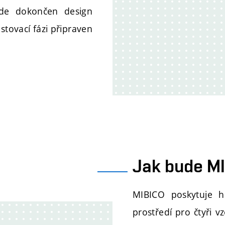
de dokončen design
tovací fázi připraven
Jak bude M
MIBICO poskytuje h
prostředí pro čtyři v