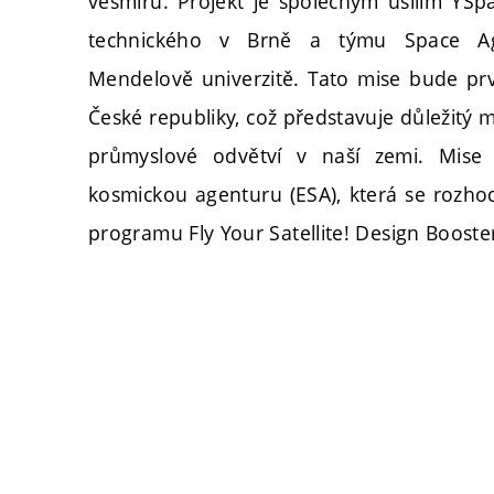
vesmíru. Projekt je společným úsilím YSp
technického v Brně a týmu Space Ag
Mendelově univerzitě. Tato mise bude p
České republiky, což představuje důležitý miln
průmyslové odvětví v naší zemi. Mise 
kosmickou agenturu (ESA), která se rozhodl
programu Fly Your Satellite! Design Booster