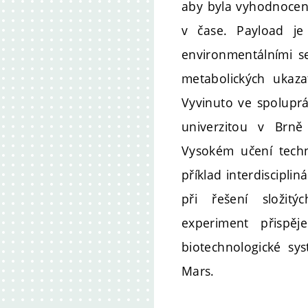
aby byla vyhodnocena
v čase. Payload j
environmentálními s
metabolických ukazat
Vyvinuto ve spoluprá
univerzitou v Brn
Vysokém učení techn
příklad interdisciplin
při řešení složit
experiment přispě
biotechnologické sy
Mars.