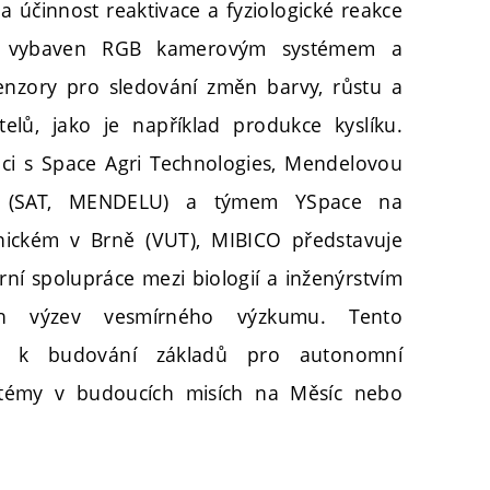
 účinnost reaktivace a fyziologické reakce
e vybaven RGB kamerovým systémem a
enzory pro sledování změn barvy, růstu a
elů, jako je například produkce kyslíku.
ci s Space Agri Technologies, Mendelovou
ě (SAT, MENDELU) a týmem YSpace na
ickém v Brně (VUT), MIBICO představuje
ární spolupráce mezi biologií a inženýrstvím
ých výzev vesmírného výzkumu. Tento
je k budování základů pro autonomní
stémy v budoucích misích na Měsíc nebo