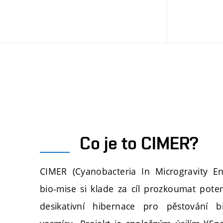
Co je to CIMER?
CIMER (Cyanobacteria In Microgravity E
bio-mise si klade za cíl prozkoumat poten
desikativní hibernace pro pěstování bi