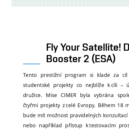
Fly Your Satellite!
Booster 2 (ESA)
Tento prestižní program si klade za cíl
studentské projekty co nejblíže k cíli –
družice. Mise CIMER byla vybrána spole
čtyřmi projekty z celé Evropy. Během 18 
bude mít možnost pravidelných konzultací 
nebo například přístup k testovacím pr