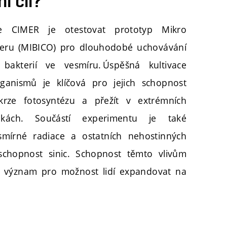
í cíl?
e CIMER je otestovat prototyp Mikro
neru (MIBICO) pro dlouhodobé uchovávání
bakterií ve vesmíru. Úspěšná kultivace
rganismů je klíčová pro jejich schopnost
krze fotosyntézu a přežít v extrémních
kách. Součástí experimentu je také
smírné radiace a ostatních nehostinných
chopnost sinic. Schopnost těmto vlivům
 význam pro možnost lidí expandovat na