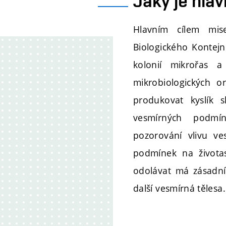
Jaký je hlavn
Hlavním cílem mis
Biologického Kontej
kolonií mikrořas a 
mikrobiologických o
produkovat kyslík s
vesmírných podmín
pozorování vlivu ve
podmínek na životas
odolávat má zásadní
další vesmírná tělesa.