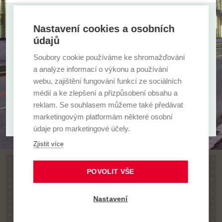
Nastavení cookies a osobních
Nevybrali jste si? Zkuste i další možnosti.
údajů
ZOBRAZIT VŠECHNY FAKULTY
Soubory cookie používáme ke shromažďování
a analýze informací o výkonu a používání
webu, zajištění fungování funkcí ze sociálních
ZOBRAZIT VŠECHNY TYPY CŽV
médií a ke zlepšení a přizpůsobení obsahu a
reklam. Se souhlasem můžeme také předávat
marketingovým platformám některé osobní
údaje pro marketingové účely.
Zjistit více
POVOLIT VŠE
Nastavení