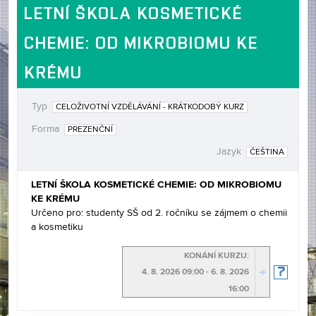
LETNÍ ŠKOLA KOSMETICKÉ
CHEMIE: OD MIKROBIOMU KE
KRÉMU
Typ
CELOŽIVOTNÍ VZDĚLÁVÁNÍ - KRÁTKODOBÝ KURZ
Forma
PREZENČNÍ
Jazyk
ČEŠTINA
LETNÍ ŠKOLA KOSMETICKÉ CHEMIE: OD MIKROBIOMU
KE KRÉMU
Určeno pro: studenty SŠ od 2. ročníku se zájmem o chemii
a kosmetiku
KONÁNÍ KURZU:
4. 8. 2026 09:00 - 6. 8. 2026
16:00