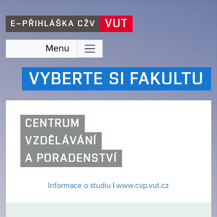
VUT
E–PŘIHLÁŠKA CŽV
Menu
VYBERTE SI FAKULTU
CENTRUM
VZDĚLÁVÁNÍ
A PORADENSTVÍ
Informace o studiu
|
www.cvp.vut.cz