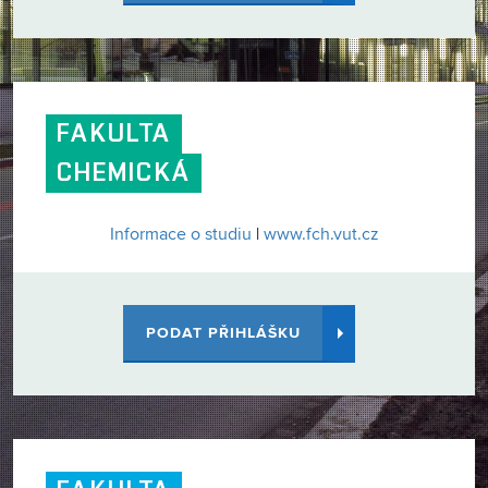
FAKULTA
CHEMICKÁ
Informace o studiu
|
www.fch.vut.cz
PODAT PŘIHLÁŠKU