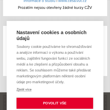
Informace o studiu
|
www.cesa.vut.cz
Prozatím nejsou otevřeny žádné kurzy CŽV
Nastavení cookies a osobních
FAKULTA
údajů
ARCHITEKTURY
Soubory cookie používáme ke shromažďování
a analýze informací o výkonu a používání
webu, zajištění fungování funkcí ze sociálních
Informace o studiu
|
www.fa.vutbr.cz
médií a ke zlepšení a přizpůsobení obsahu a
Prozatím nejsou otevřeny žádné kurzy CŽV
reklam. Se souhlasem můžeme také předávat
marketingovým platformám některé osobní
údaje pro marketingové účely.
Zjistit více
POVOLIT VŠE