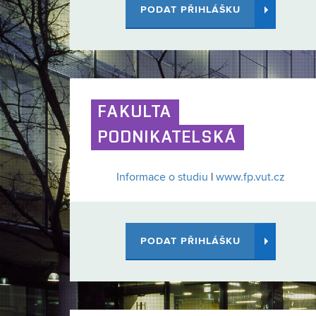
PODAT PŘIHLÁŠKU
FAKULTA
PODNIKATELSKÁ
Informace o studiu
|
www.fp.vut.cz
PODAT PŘIHLÁŠKU