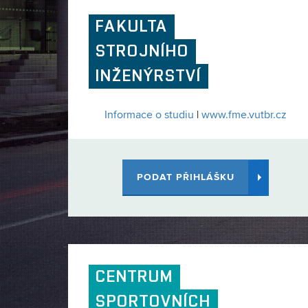
FAKULTA
STROJNÍHO
INŽENÝRSTVÍ
Informace o studiu
|
www.fme.vutbr.cz
PODAT PŘIHLÁŠKU
CENTRUM
SPORTOVNÍCH