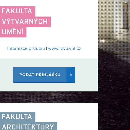
FAKULTA
VÝTVARNÝCH
UMĚNÍ
Informace o studiu
|
www.favu.vut.cz
PODAT PŘIHLÁŠKU
FAKULTA
ARCHITEKTURY