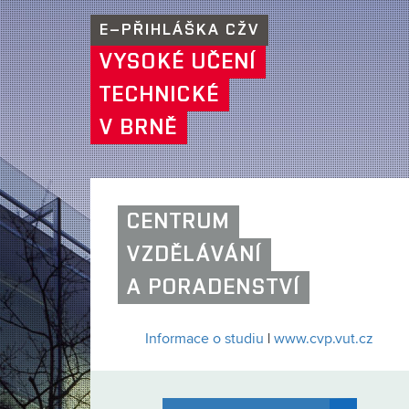
E–PŘIHLÁŠKA CŽV
VYSOKÉ UČENÍ
TECHNICKÉ
V BRNĚ
CENTRUM
VZDĚLÁVÁNÍ
A PORADENSTVÍ
Informace o studiu
|
www.cvp.vut.cz