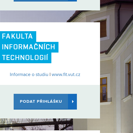
FAKULTA
INFORMAČNÍCH
TECHNOLOGIÍ
Informace o studiu
|
www.fit.vut.cz
PODAT PŘIHLÁŠKU