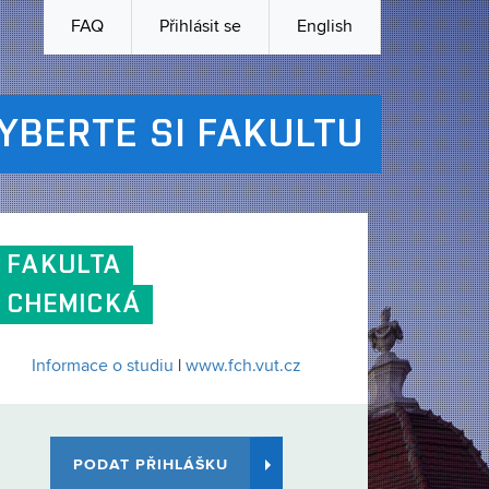
FAQ
Přihlásit se
English
YBERTE SI FAKULTU
FAKULTA
CHEMICKÁ
Informace o studiu
|
www.fch.vut.cz
PODAT PŘIHLÁŠKU