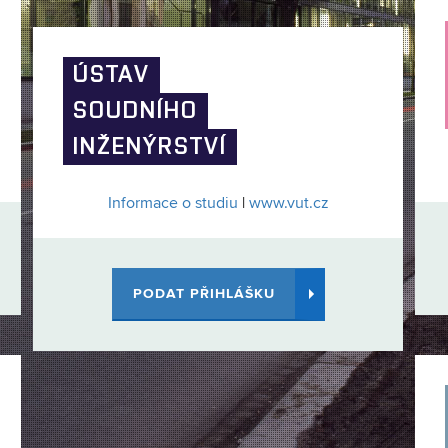
ÚSTAV
SOUDNÍHO
INŽENÝRSTVÍ
Informace o studiu
|
www.vut.cz
PODAT PŘIHLÁŠKU