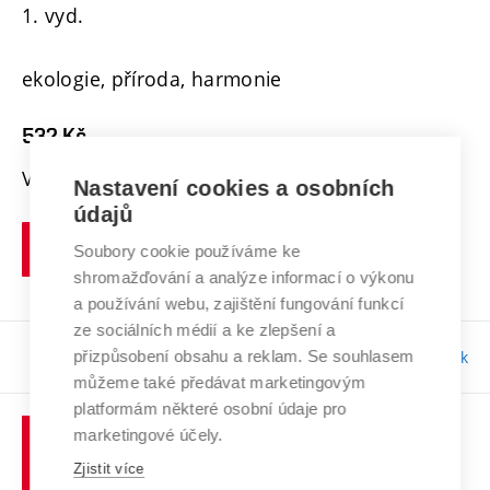
1. vyd.
ekologie, příroda, harmonie
532 Kč
Vazba: pevná vazba
Nastavení cookies a osobních
údajů
KOUPIT NA E-SHOPU
Soubory cookie používáme ke
shromažďování a analýze informací o výkonu
a používání webu, zajištění fungování funkcí
ze sociálních médií a ke zlepšení a
přizpůsobení obsahu a reklam. Se souhlasem
Odpovědnost:
Jan Janák
můžeme také předávat marketingovým
platformám některé osobní údaje pro
Vysoké
marketingové účely.
učení
Zjistit více
technické