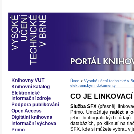
Knihovny VUT
Úvod
>
Vysoké učení technické v B
elektronickými dokumenty
Knihovní katalog
Elektronické
CO JE LINKOVACÍ
informační zdroje
Podpora publikování
Služba SFX
(přesněji linkova
Open Access
Primo. Umožňuje
nalézt a 
Digitální knihovna
jeho bibliografických údajů
databázích, po kliknutí na tla
Informační výchova
SFX, kde si můžete vybrat, v ja
Primo