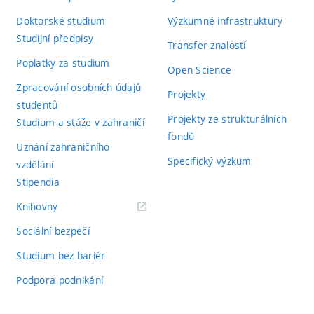
Doktorské studium
Výzkumné infrastruktury
Studijní předpisy
Transfer znalostí
Poplatky za studium
Open Science
Zpracování osobních údajů
Projekty
studentů
Projekty ze strukturálních
Studium a stáže v zahraničí
fondů
Uznání zahraničního
Specifický výzkum
vzdělání
Stipendia
(externí
Knihovny
odkaz)
Sociální bezpečí
Studium bez bariér
Podpora podnikání