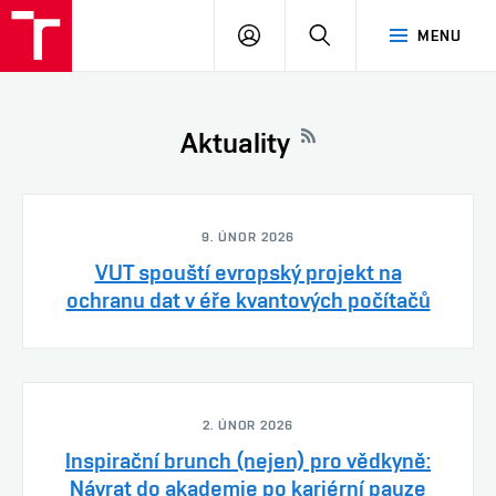
VUT
PŘIHLÁSIT
HLEDAT
MENU
SE
Aktuality
9. ÚNOR 2026
VUT spouští evropský projekt na
ochranu dat v éře kvantových počítačů
2. ÚNOR 2026
Inspirační brunch (nejen) pro vědkyně:
Návrat do akademie po kariérní pauze