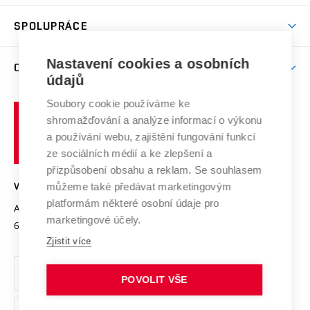
Aktivity pro juniory
Studentský život
odkaz)
Věda a výzkum na VUT
Harmonogram akademického roku
Zpracování osobních údajů studentů
Sociální bezpečí
SPOLUPRÁCE
Celoživotní vzdělávání
Brno
Podpora excelence
Závěrečné práce
Studium bez bariér
Zpracování osobních údajů uchazečů o studium
Firemní spolupráce
Mezinárodní vědecká rada
Nastavení cookies a osobních
O UNIVERZITĚ
Doktorské studium
Podpora podnikání
E-přihláška
údajů
Zahraniční spolupráce
Systém zajišťování kvality výzkumu
Profil univerzity
Spolupráce se školami
Soubory cookie používáme ke
Vysoké
Výzkumné infrastruktury
shromažďování a analýze informací o výkonu
Udržitelná univerzita
učení
Služby univerzity
Transfer znalostí
a používání webu, zajištění fungování funkcí
technické
Podnikavá univerzita / ContriBUTe
Mezinárodní dohody
ze sociálních médií a ke zlepšení a
Open Science
v
Bezpečná univerzita
přizpůsobení obsahu a reklam. Se souhlasem
Univerzitní sítě
Brně
Projekty
můžeme také předávat marketingovým
VYSOKÉ UČENÍ TECHNICKÉ V BRNĚ
Vyznamenání
platformám některé osobní údaje pro
Projekty ze strukturálních fondů
Antonínská 548/1
www.vut.cz
marketingové účely.
Organizační struktura
602 00 Brno
vut@vutbr.cz
Specifický výzkum
Zjistit více
Úřední deska
Ochrana osobních údajů
POVOLIT VŠE
(externí
Pracovní příležitosti