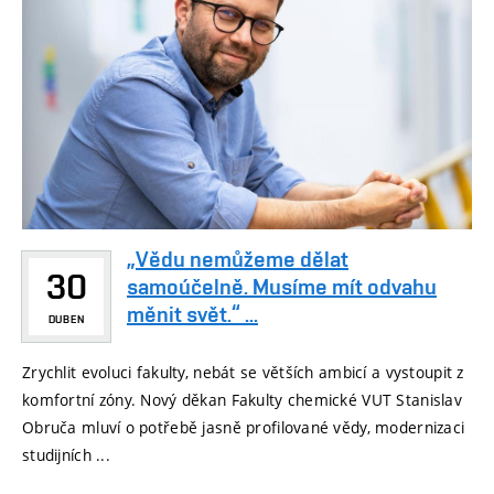
„Vědu nemůžeme dělat
30
samoúčelně. Musíme mít odvahu
měnit svět.“ ...
DUBEN
Zrychlit evoluci fakulty, nebát se větších ambicí a vystoupit z
komfortní zóny. Nový děkan Fakulty chemické VUT Stanislav
Obruča mluví o potřebě jasně profilované vědy, modernizaci
studijních ...