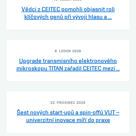
Vědci z CEITEC pomohli objasnit roli
klíčových genů při vývoji hlasu a ...
9. LEDEN 2026
Upgrade transmisního elektronového
mikroskopu TITAN zařadil CEITEC mezi ...
22. PROSINEC 2025
Šest nových start-upů a spin-offů VUT –
univerzitní inovace míří do praxe