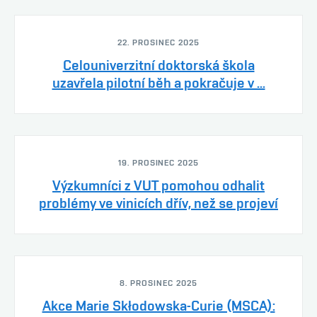
22. PROSINEC 2025
Celouniverzitní doktorská škola
uzavřela pilotní běh a pokračuje v ...
19. PROSINEC 2025
Výzkumníci z VUT pomohou odhalit
problémy ve vinicích dřív, než se projeví
8. PROSINEC 2025
Akce Marie Skłodowska-Curie (MSCA):