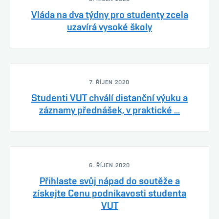
Vláda na dva týdny pro studenty zcela
uzavírá vysoké školy
7. ŘÍJEN 2020
Studenti VUT chválí distanční výuku a
záznamy přednášek, v praktické ...
6. ŘÍJEN 2020
Přihlaste svůj nápad do soutěže a
získejte Cenu podnikavosti studenta
VUT