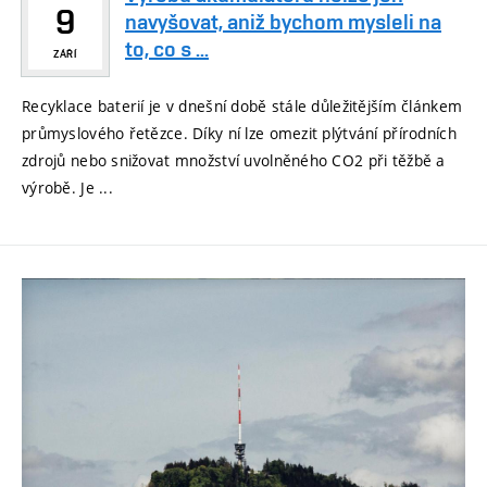
9
navyšovat, aniž bychom mysleli na
to, co s ...
ZÁŘÍ
Recyklace baterií je v dnešní době stále důležitějším článkem
průmyslového řetězce. Díky ní lze omezit plýtvání přírodních
zdrojů nebo snižovat množství uvolněného CO2 při těžbě a
výrobě. Je ...