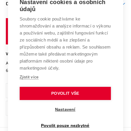
Mezinárodní vědecká rada
Nastavení cookies a osobních
O UNIVERZITĚ
Doktorské studium
Podpora podnikání
E-přihláška
údajů
Zahraniční spolupráce
Systém zajišťování kvality výzkumu
Profil univerzity
Spolupráce se školami
Soubory cookie používáme ke
Vysoké
Výzkumné infrastruktury
shromažďování a analýze informací o výkonu
Udržitelná univerzita
učení
Služby univerzity
Transfer znalostí
a používání webu, zajištění fungování funkcí
technické
Podnikavá univerzita / ContriBUTe
Mezinárodní dohody
ze sociálních médií a ke zlepšení a
Open Science
v
Bezpečná univerzita
přizpůsobení obsahu a reklam. Se souhlasem
Univerzitní sítě
Brně
Projekty
můžeme také předávat marketingovým
VYSOKÉ UČENÍ TECHNICKÉ V BRNĚ
Vyznamenání
platformám některé osobní údaje pro
Projekty ze strukturálních fondů
Antonínská 548/1
www.vut.cz
marketingové účely.
Organizační struktura
602 00 Brno
vut@vutbr.cz
Specifický výzkum
Zjistit více
Úřední deska
Ochrana osobních údajů
POVOLIT VŠE
(externí
Pracovní příležitosti
Nastavení
odkaz)
Podpora a rozvoj zaměstnanců a studujících
Povolit pouze nezbytné
Rovné příležitosti