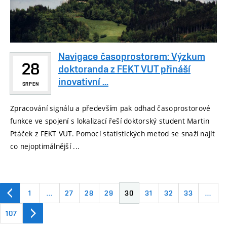
Navigace časoprostorem: Výzkum
28
doktoranda z FEKT VUT přináší
inovativní ...
SRPEN
Zpracování signálu a především pak odhad časoprostorové
funkce ve spojení s lokalizací řeší doktorský student Martin
Ptáček z FEKT VUT. Pomocí statistických metod se snaží najít
co nejoptimálnější ...
1
…
27
28
29
30
31
32
33
…
107