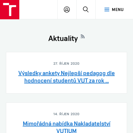
VUT
PŘIHLÁSIT
HLEDAT
MENU
SE
Aktuality
27. ŘÍJEN 2020
Výsledky ankety Nejlepší pedagog dle
hodnocení studentů VUT za rok ...
14. ŘÍJEN 2020
Mimořádná nabídka Nakladatelství
VUTIUM