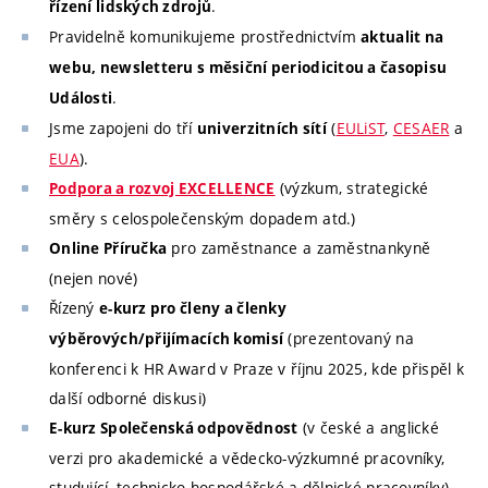
.
řízení lidských zdrojů
Pravidelně komunikujeme prostřednictvím
aktualit na
webu, newsletteru s měsiční periodicitou a časopisu
.
Události
Jsme zapojeni do tří
(
EULiST
,
CESAER
a
univerzitních sítí
EUA
).
(výzkum, strategické
Podpora a rozvoj EXCELLENCE
směry s celospolečenským dopadem atd.)
pro zaměstnance a zaměstnankyně
Online Příručka
(nejen nové)
Řízený
e-kurz pro členy a členky
(prezentovaný na
výběrových/přijímacích komisí
konferenci k HR Award v Praze v říjnu 2025, kde přispěl k
další odborné diskusi)
(v české a anglické
E-kurz Společenská odpovědnost
verzi pro akademické a vědecko-výzkumné pracovníky,
studující, technicko-hospodářské a dělnické pracovníky)