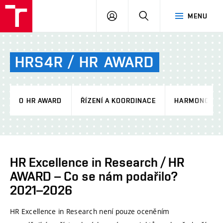
VUT
PŘIHLÁSIT
HLEDAT
MENU
SE
HRS4R
/
HR
AWARD
O HR AWARD
ŘÍZENÍ A KOORDINACE
HARMONOGR
HR Excellence in Research / HR
AWARD – Co se nám podařilo?
2021–2026
HR Excellence in Research není pouze oceněním