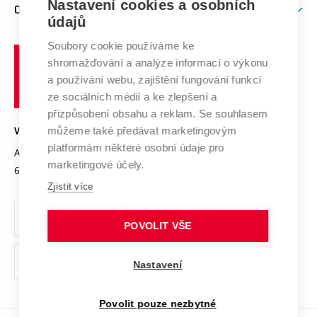
Nastavení cookies a osobních
Mezinárodní vědecká rada
O UNIVERZITĚ
Doktorské studium
Podpora podnikání
E-přihláška
údajů
Zahraniční spolupráce
Systém zajišťování kvality výzkumu
Profil univerzity
Soubory cookie používáme ke
Spolupráce se školami
Vysoké
Výzkumné infrastruktury
shromažďování a analýze informací o výkonu
Udržitelná univerzita
učení
Služby univerzity
Transfer znalostí
a používání webu, zajištění fungování funkcí
technické
Podnikavá univerzita / ContriBUTe
Mezinárodní dohody
ze sociálních médií a ke zlepšení a
Open Science
v
Bezpečná univerzita
přizpůsobení obsahu a reklam. Se souhlasem
Univerzitní sítě
Brně
Projekty
můžeme také předávat marketingovým
VYSOKÉ UČENÍ TECHNICKÉ V BRNĚ
Vyznamenání
platformám některé osobní údaje pro
Projekty ze strukturálních fondů
Antonínská 548/1
www.vut.cz
marketingové účely.
Organizační struktura
602 00 Brno
vut@vutbr.cz
Specifický výzkum
Zjistit více
Úřední deska
Ochrana osobních údajů
POVOLIT VŠE
(externí
Pracovní příležitosti
Nastavení
odkaz)
Podpora a rozvoj zaměstnanců a studujících
Povolit pouze nezbytné
Rovné příležitosti