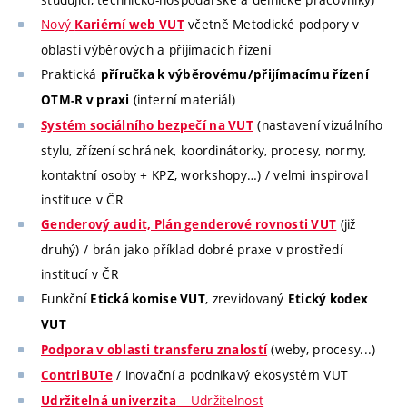
Nový
včetně Metodické podpory v
Kariérní web VUT
oblasti výběrových a přijímacích řízení
Praktická
příručka k výběrovému/přijímacímu řízení
(interní materiál)
OTM-R v praxi
(nastavení vizuálního
Systém sociálního bezpečí na VUT
stylu, zřízení schránek, koordinátorky, procesy, normy,
kontaktní osoby + KPZ, workshopy…) / velmi inspiroval
instituce v ČR
(již
Genderový audit, Plán genderové rovnosti VUT
druhý) / brán jako příklad dobré praxe v prostředí
institucí v ČR
Funkční
, zrevidovaný
Etická komise VUT
Etický kodex
VUT
(weby, procesy...)
Podpora v oblasti transferu znalostí
/ inovační a podnikavý ekosystém VUT
ContriBUTe
– Udržitelnost
Udržitelná univerzita