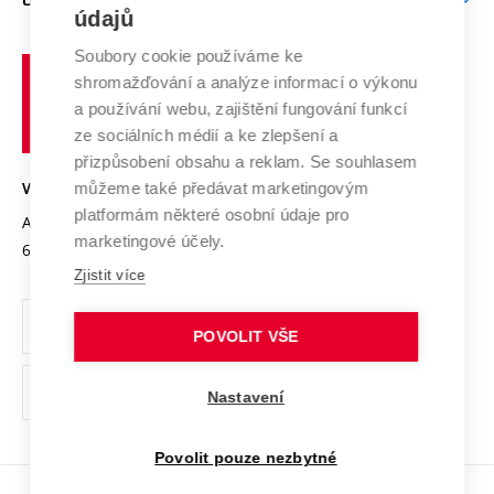
Doktorské studium
Podpora podnikání
E-přihláška
údajů
Zahraniční spolupráce
Systém zajišťování kvality výzkumu
Profil univerzity
Spolupráce se školami
Soubory cookie používáme ke
Vysoké
Výzkumné infrastruktury
shromažďování a analýze informací o výkonu
Udržitelná univerzita
učení
Služby univerzity
Transfer znalostí
a používání webu, zajištění fungování funkcí
technické
Podnikavá univerzita / ContriBUTe
Mezinárodní dohody
ze sociálních médií a ke zlepšení a
Open Science
v
Bezpečná univerzita
přizpůsobení obsahu a reklam. Se souhlasem
Univerzitní sítě
Brně
Projekty
můžeme také předávat marketingovým
VYSOKÉ UČENÍ TECHNICKÉ V BRNĚ
Vyznamenání
platformám některé osobní údaje pro
Projekty ze strukturálních fondů
Antonínská 548/1
www.vut.cz
marketingové účely.
Organizační struktura
602 00 Brno
vut@vutbr.cz
Specifický výzkum
Zjistit více
Úřední deska
Ochrana osobních údajů
POVOLIT VŠE
(externí
Pracovní příležitosti
Nastavení
odkaz)
Podpora a rozvoj zaměstnanců a studujících
Povolit pouze nezbytné
Rovné příležitosti