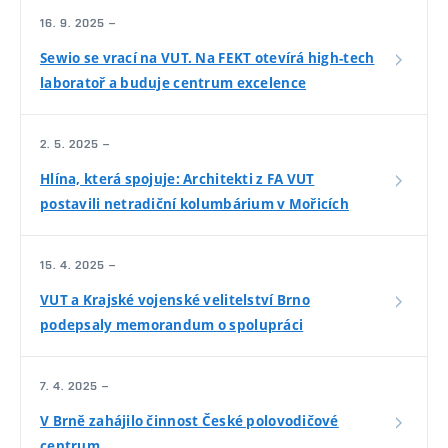
16. 9. 2025 –
Sewio se vrací na VUT. Na FEKT otevírá high-tech
laboratoř a buduje centrum excelence
2. 5. 2025 –
Hlína, která spojuje: Architekti z FA VUT
postavili netradiční kolumbárium v Mořicích
15. 4. 2025 –
VUT a Krajské vojenské velitelství Brno
podepsaly memorandum o spolupráci
7. 4. 2025 –
V Brně zahájilo činnost České polovodičové
centrum