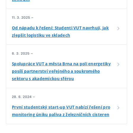
11. 3. 2025 –
Od nápadu k řešení: Studenti VUT navrhují, jak
zlepšit logistiku ve skladech
6. 3. 2025 –
Spolupráce VUT a města Brna na poli energetiky
posílí partnerství veřejného a soukromého
sektoru s akademickou sférou
28. 6. 2024 –
První studentský start-up VUT nabízí řešení pro
monitoring úniku paliva z železničních cisteren