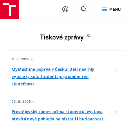
VUT
PŘIHLÁSIT
HLEDAT
MENU
SE
Tiskové zprávy
11. 6. 2026 –
MyMachine poprvé v Česku: Děti navrhly
vynálezy snů. Studenti je proměnili ve
skutečnost
29. 9. 2025 –
Prostějovský zámek očima studentů: výstava
otevírá nové pohledy na historii i budoucnost