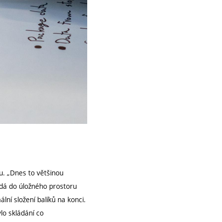
u. „Dnes to většinou
ládá do úložného prostoru
lní složení balíků na konci.
lo skládání co