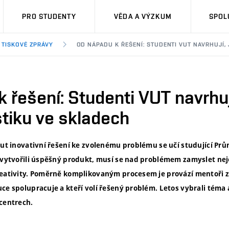
PRO STUDENTY
VĚDA A VÝZKUM
SPOL
TISKOVÉ ZPRÁVY
OD NÁPADU K ŘEŠENÍ: STUDENTI VUT NAVRHUJÍ, 
 řešení: Studenti VUT navrhují
istiku ve skladech
nout inovativní řešení ke zvolenému problému se učí studující P
y vytvořili úspěšný produkt, musí se nad problémem zamyslet neje
reativity. Poměrně komplikovaným procesem je provází mentoři z
ce spolupracuje a kteří volí řešený problém. Letos vybrali téma 
 centrech.