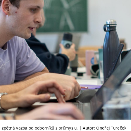
 zpětná vazba od odborníků z průmyslu. | Autor: Ondřej Tureček