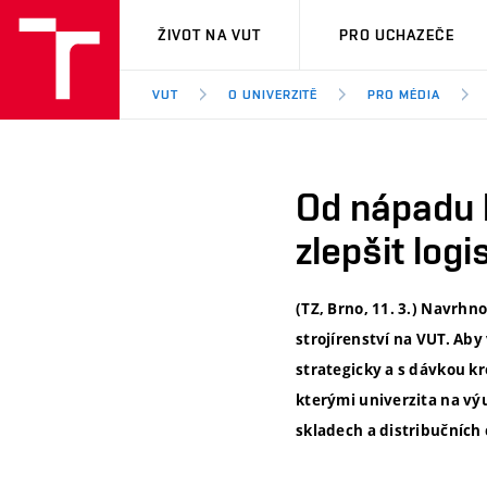
VUT
ŽIVOT NA VUT
PRO UCHAZEČE
VUT
O UNIVERZITĚ
PRO MÉDIA
Od nápadu k
zlepšit log
(TZ, Brno, 11. 3.) Navrh
strojírenství na VUT. Ab
strategicky a s dávkou k
kterými univerzita na výu
skladech a distribučních