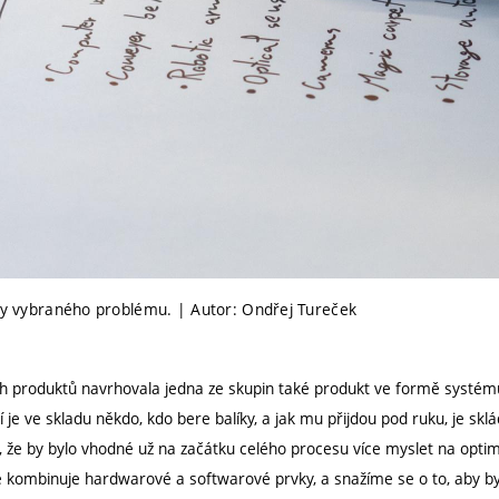
kty vybraného problému. | Autor: Ondřej Tureček
h produktů navrhovala jedna ze skupin také produkt ve formě systém
í je ve skladu někdo, kdo bere balíky, a jak mu přijdou pod ruku, je sk
m, že by bylo vhodné už na začátku celého procesu více myslet na optimá
 kombinuje hardwarové a softwarové prvky, a snažíme se o to, aby by