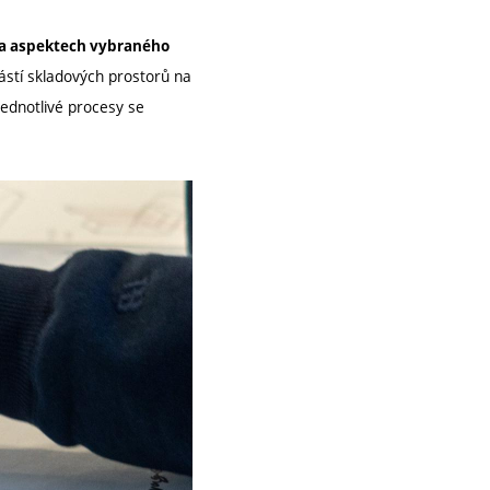
ka aspektech vybraného
h částí skladových prostorů na
 Jednotlivé procesy se