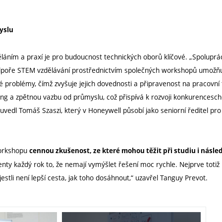
yslu
děláním a praxí je pro budoucnost technických oborů klíčové. „Spolup
poře STEM vzdělávání prostřednictvím společných workshopů umožňu
né problémy, čímž zvyšuje jejich dovednosti a připravenost na pracovní 
ing a zpětnou vazbu od průmyslu, což přispívá k rozvoji konkurencesc
“ uvedl Tomáš Szaszi, který v Honeywell působí jako seniorní ředitel pro 
 workshopu
cennou zkušenost, ze které mohou těžit při studiu i násl
denty každý rok to, že nemají vymýšlet řešení moc rychle. Nejprve totiž
jestli není lepší cesta, jak toho dosáhnout,“ uzavřel Tanguy Prevot.