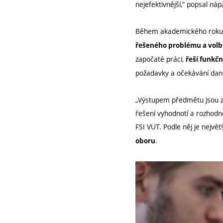
nejefektivnější,“ popsal ná
Během akademického roku se
řešeného problému a volb
započaté práci,
řeší funkčn
požadavky a očekávání dan
„Výstupem předmětu jsou zá
řešení vyhodnotí a rozhodne
FSI VUT. Podle něj je nejvě
.
oboru