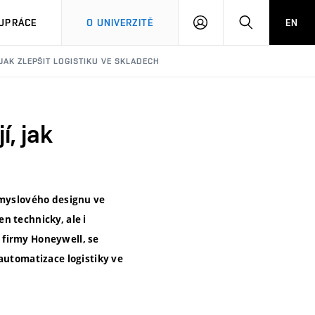
PŘIHLÁSIT
HLEDAT
UPRÁCE
O UNIVERZITĚ
EN
SE
JAK ZLEPŠIT LOGISTIKU VE SKLADECH
, jak
růmyslového designu ve
n technicky, ale i
 firmy Honeywell, se
automatizace logistiky ve