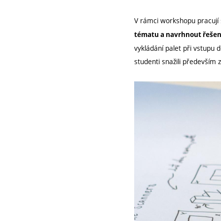
V rámci workshopu pracují 
tématu a navrhnout řešení
vykládání palet při vstupu d
studenti snažili především zr