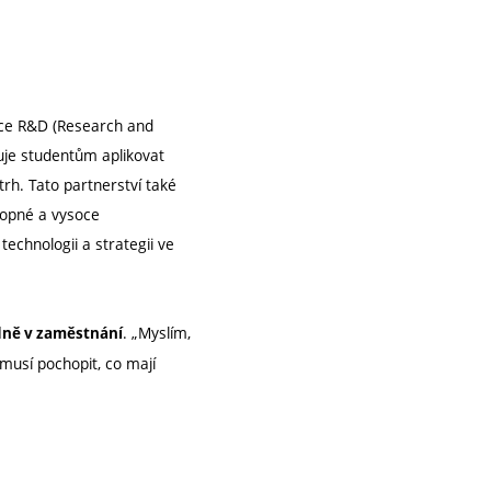
ráce R&D (Research and
je studentům aplikovat
trh. Tato partnerství také
hopné a vysoce
technologii a strategii ve
. „Myslím,
edně v zaměstnání
 musí pochopit, co mají