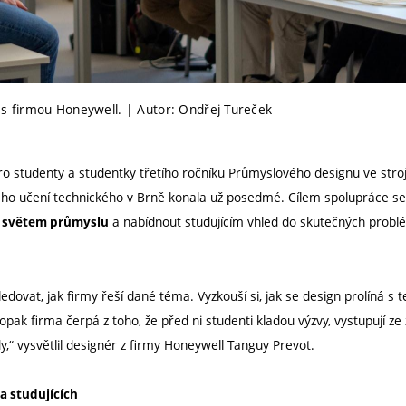
 s firmou Honeywell. | Autor: Ondřej Tureček
o studenty a studentky třetího ročníku Průmyslového designu ve stroj
kého učení technického v Brně konala už posedmé. Cílem spolupráce se
a nabídnout studujícím vhled do skutečných prob
se světem průmyslu
ledovat, jak firmy řeší dané téma. Vyzkouší si, jak se design prolíná s 
opak firma čerpá z toho, že před ni studenti kladou výzvy, vystupují ze
y,“ vysvětlil designér z firmy Honeywell Tanguy Prevot.
a studujících