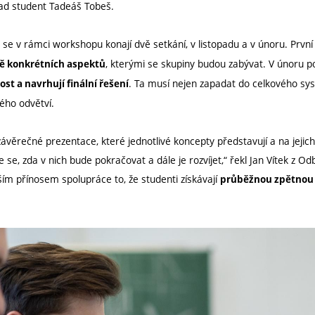
pad student Tadeáš Tobeš.
 v rámci workshopu konají dvě setkání, v listopadu a v únoru. První z
, kterými se skupiny budou zabývat. V únoru po
ě konkrétních aspektů
. Ta musí nejen zapadat do celkového sys
ost a navrhují finální řešení
ého odvětví.
věrečné prezentace, které jednotlivé koncepty představují a na jejich
 se, zda v nich bude pokračovat a dále je rozvíjet,“ řekl Jan Vítek z
tším přínosem spolupráce to, že studenti získávají
průběžnou zpětnou v