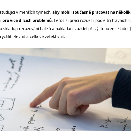
studující v menších týmech,
aby mohli současně pracovat na několi
. Letos si práci rozdělili podle tří hlavníc
 pro více dílčích problémů
o skladu, rozřazování balíků a nakládání vozidel při výstupu ze skladu.
ychlit, zlevnit a celkově zefektivnit.