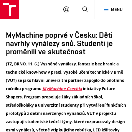
VUT
PŘIHLÁSIT
HLEDAT
MENU
SE
MyMachine poprvé v Česku: Děti
navrhly vynálezy snů. Studenti je
proměnili ve skutečnost
(TZ, BRNO, 11. 6.) Vysněné vynálezy, fantazie bez hranic a
technické know-how v praxi. Vysoké učení technické v Brně
(VUT) se jako hlavní univerzitní partner zapojilo do pilotního
ročníku programu
MyMachine Czechia
iniciativy Future
Shapers. Program propojuje žáky základních škol,
středoškoláky a univerzitní studenty při vytváření funkčních
prototypů z dětmi navržených vynálezů. VUT v projektu
zastupují studentské tvůrčí týmy, které rozpracovaly design
osmi vynálezů, včetně vtipkujícího robůtka, LED kšiltovky