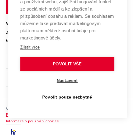
Transfer znalostí
a používání webu, zajištění fungování funkcí
technické
Podnikavá univerzita / ContriBUTe
Mezinárodní dohody
ze sociálních médií a ke zlepšení a
Open Science
v
Bezpečná univerzita
přizpůsobení obsahu a reklam. Se souhlasem
Univerzitní sítě
Brně
Projekty
můžeme také předávat marketingovým
VYSOKÉ UČENÍ TECHNICKÉ V BRNĚ
Vyznamenání
platformám některé osobní údaje pro
Projekty ze strukturálních fondů
Antonínská 548/1
www.vut.cz
marketingové účely.
Organizační struktura
602 00 Brno
vut@vutbr.cz
Specifický výzkum
Zjistit více
Úřední deska
Ochrana osobních údajů
POVOLIT VŠE
(externí
Pracovní příležitosti
Nastavení
odkaz)
Podpora a rozvoj zaměstnanců a studujících
Povolit pouze nezbytné
Rovné příležitosti
Copyright © 2026 VUT
Sociální bezpečí
Prohlášení o přístupnosti
HR Award
Informace o používání cookies