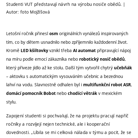
Studenti VUT představují návrh na výrobu nosiče obědů. |
Autor: foto Mojžíšová
Letošní ročník přinesl
originálních vynálezů inspirovaných
osm
tím, co by dětem usnadnilo nebo zpříjemnilo každodenní život.
Kromě
vznikl třeba
připravující nápoj
LED kšiltovky
AI automat
na míru podle emocí zákazníka nebo
,
robotický nosič obědů
který přiveze jídlo až ke stolu. Další tým vytvořil chytrý
učebňák
– aktovku s automatickým vysouváním učebnic a bezednou
lahví na vodu. Slavnostně odhalen byl i
,
multifunkční robot ASR
nebo
v mexickém
domácí pomocník Bobot
chodící větrák
stylu.
Zapojení studenti si pochvalují, že na projektu pracují napříč
ročníky a rozvíjejí nejen technické, ale i kooperační
dovednosti. „Líbila se mi celková nálada v týmu a pocit, že se