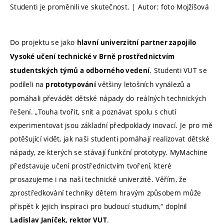
Studenti je proměnili ve skutečnost. | Autor: foto Mojžíšová
Do projektu se jako
hlavní univerzitní partner zapojilo
Vysoké učení technické v Brně
prostřednictvím
. Studenti VUT se
studentských týmů a odborného vedení
podíleli na
většiny letošních vynálezů a
prototypování
pomáhali převádět dětské nápady do reálných technických
řešení. „Touha tvořit, snít a poznávat spolu s chutí
experimentovat jsou základní předpoklady inovací. Je pro mě
potěšující vidět, jak naši studenti pomáhají realizovat dětské
nápady, ze kterých se stávají funkční prototypy. MyMachine
představuje učení prostřednictvím tvoření, které
prosazujeme i na naší technické univerzitě. Věřím, že
zprostředkování techniky dětem hravým způsobem může
přispět k jejich inspiraci pro budoucí studium,“ doplnil
.
Ladislav Janíček, rektor VUT