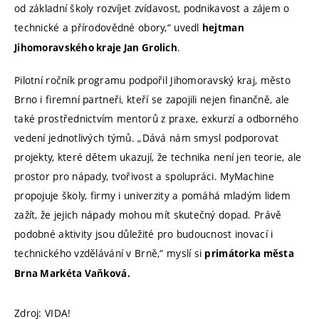
od základní školy rozvíjet zvídavost, podnikavost a zájem o
technické a přírodovědné obory,“ uvedl
hejtman
.
Jihomoravského kraje Jan Grolich
Pilotní ročník programu podpořil Jihomoravský kraj, město
Brno i firemní partneři, kteří se zapojili nejen finančně, ale
také prostřednictvím mentorů z praxe, exkurzí a odborného
vedení jednotlivých týmů. „Dává nám smysl podporovat
projekty, které dětem ukazují, že technika není jen teorie, ale
prostor pro nápady, tvořivost a spolupráci. MyMachine
propojuje školy, firmy i univerzity a pomáhá mladým lidem
zažít, že jejich nápady mohou mít skutečný dopad. Právě
podobné aktivity jsou důležité pro budoucnost inovací i
technického vzdělávání v Brně,“ myslí si
primátorka města
Brna Markéta Vaňková.
Zdroj: VIDA!