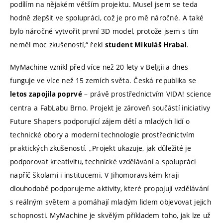
podílím na nějakém větším projektu. Musel jsem se teda
hodně zlepšit ve spolupráci, což je pro mě náročné. A také
bylo náročné vytvořit první 3D model, protože jsem s tím
neměl moc zkušeností,“ řekl
.
student Mikuláš Hrabal
MyMachine vznikl před více než 20 lety v Belgii a dnes
funguje ve více než 15 zemích světa. Česká republika se
– právě prostřednictvím VIDA! science
letos zapojila poprvé
centra a FabLabu Brno. Projekt je zároveň součástí iniciativy
Future Shapers podporující zájem dětí a mladých lidí o
technické obory a moderní technologie prostřednictvím
praktických zkušeností. „Projekt ukazuje, jak důležité je
podporovat kreativitu, technické vzdělávání a spolupráci
napříč školami i institucemi. V Jihomoravském kraji
dlouhodobě podporujeme aktivity, které propojují vzdělávání
s reálným světem a pomáhají mladým lidem objevovat jejich
schopnosti. MyMachine je skvělým příkladem toho, jak lze už