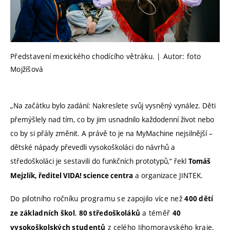
Představení mexického chodícího větráku. | Autor: foto
Mojžíšová
„Na začátku bylo zadání: Nakreslete svůj vysněný vynález. Děti
přemýšlely nad tím, co by jim usnadnilo každodenní život nebo
co by si přály změnit. A právě to je na MyMachine nejsilnější –
dětské nápady převedli vysokoškoláci do návrhů a
středoškoláci je sestavili do funkčních prototypů,“ řekl
Tomáš
a organizace JINTEK.
Mejzlík, ředitel VIDA! science centra
Do pilotního ročníku programu se zapojilo více než
400 dětí
,
a téměř
ze základních škol
80 středoškoláků
40
z celého Jihomoravského kraje.
vysokoškolských studentů