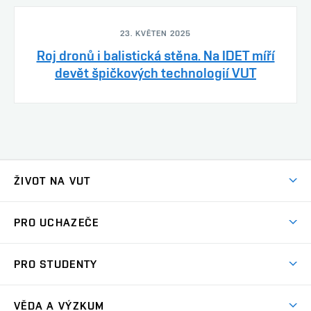
23. KVĚTEN 2025
Roj dronů i balistická stěna. Na IDET míří
devět špičkových technologií VUT
ŽIVOT NA VUT
Atmosféra VUT
PRO UCHAZEČE
Prostory školy
Proč na VUT
Koleje
PRO STUDENTY
Studijní programy
Stravování
Předměty
Studijní předpisy
Studium a stáže v zahraničí
Stipendia
Dny otevřených dveří
VĚDA A VÝZKUM
Sport na VUT