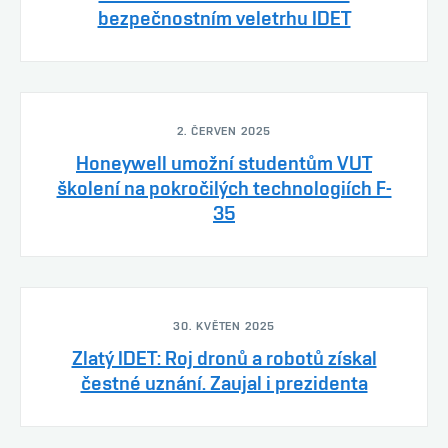
bezpečnostním veletrhu IDET
2. ČERVEN 2025
Honeywell umožní studentům VUT
školení na pokročilých technologiích F-
35
30. KVĚTEN 2025
Zlatý IDET: Roj dronů a robotů získal
čestné uznání. Zaujal i prezidenta