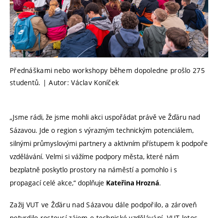
Přednáškami nebo workshopy během dopoledne prošlo 275
studentů. | Autor: Václav Koníček
„Jsme rádi, že jsme mohli akci uspořádat právě ve Žďáru nad
Sázavou. Jde o region s výrazným technickým potenciálem,
silnými průmyslovými partnery a aktivním přístupem k podpoře
vzdělávání. Velmi si vážíme podpory města, které nám
bezplatně poskytlo prostory na náměstí a pomohlo i s
propagací celé akce,“ doplňuje
.
Kateřina Hrozná
Zažij VUT ve Žďáru nad Sázavou dále podpořilo, a zároveň
potvrdilo rostoucí zájem o technické vzdělávání. VUT letos