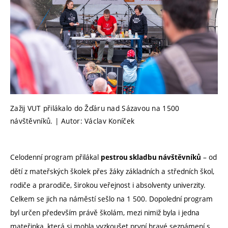
Zažij VUT přilákalo do Žďáru nad Sázavou na 1500
návštěvníků. | Autor: Václav Koníček
Celodenní program přilákal
– od
pestrou skladbu návštěvníků
dětí z mateřských školek přes žáky základních a středních škol,
rodiče a prarodiče, širokou veřejnost i absolventy univerzity.
Celkem se jich na náměstí sešlo na 1 500. Dopolední program
byl určen především právě školám, mezi nimiž byla i jedna
mateřinka, která si mohla vyzkoušet první hravé seznámení s