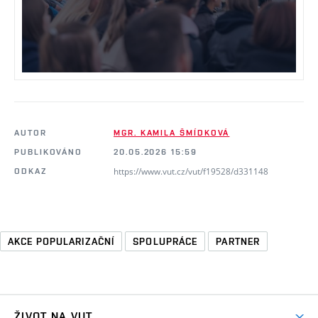
AUTOR
MGR. KAMILA ŠMÍDKOVÁ
PUBLIKOVÁNO
20.05.2026 15:59
https://www.vut.cz/vut/f19528/d331148
ODKAZ
AKCE POPULARIZAČNÍ
SPOLUPRÁCE
PARTNER
ŽIVOT NA VUT