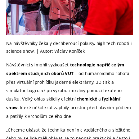
Na návštěvníky čekaly dechberoucí pokusy, high-tech roboti i
science show. | Autor: Václav Koníček
Návštěvníci si mohli vyzkoušet
technologie napříč celým
– od humanoidního robota
spektrem studijních oborů VUT
přes virtuální prohlídku jaderné elektrárny, 3D tisk a
simulátor bagru až po výrobu zmrzliny pomocí tekutého
dusíku. Velký ohlas sklidily efektní
a
chemické
fyzikální
, které několikrát zaplnily prostor před hlavním pódiem
show
a patřily k vrcholům celého dne.
„Chceme ukázat, že technika není nic vzdáleného a složitého,
čeho by se lidé měli obávat. Je to naopak praktický a často i