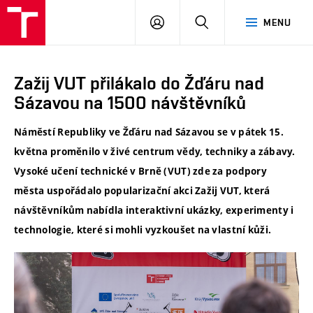
VUT
PŘIHLÁSIT
HLEDAT
MENU
SE
Zažij VUT přilákalo do Žďáru nad
Sázavou na 1500 návštěvníků
Náměstí Republiky ve Žďáru nad Sázavou se v pátek 15.
května proměnilo v živé centrum vědy, techniky a zábavy.
Vysoké učení technické v Brně (VUT) zde za podpory
města uspořádalo popularizační akci Zažij VUT, která
návštěvníkům nabídla interaktivní ukázky, experimenty i
technologie, které si mohli vyzkoušet na vlastní kůži.