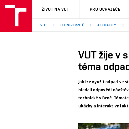
VUT
ŽIVOT NA VUT
PRO UCHAZEČE
VUT
O UNIVERZITĚ
AKTUALITY
VUT žije v 
téma odpad
Jak lze využít odpad ve s
hledali odpovědi návštěvn
technické v Brně. Témate
ukázky a interaktivní akti