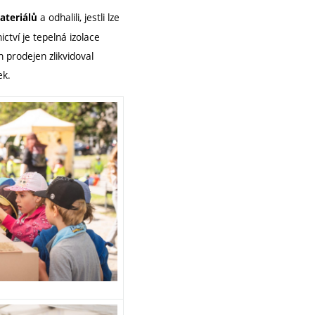
a odhalili, jestli lze
ateriálů
ctví je tepelná izolace
h prodejen zlikvidoval
ek.