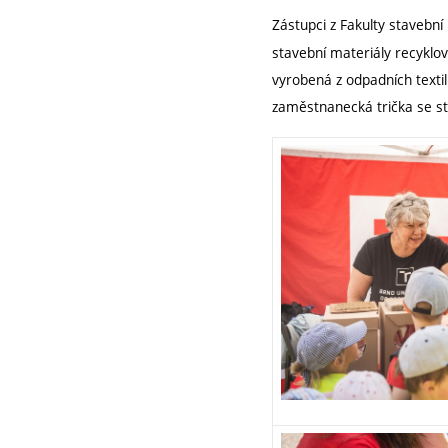
Zástupci z Fakulty stavebn
stavební materiály recyklova
vyrobená z odpadních textil
zaměstnanecká trička se sta