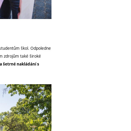
 studentům škol. Odpoledne
ím zdrojům také široké
 a šetrné nakládání s