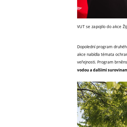
VUT se zapojilo do akce Ži
Dopolední program druhého
akce nabídla témata ochran
veřejnosti. Program brněn
vodou a dalšími surovina