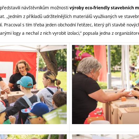
í představili návštěvníkům možnosti
výroby eco-friendly stavebních m
t. „Jedním z příkladů udržitelnějších materiálů využívaných ve stavebni
ií. Pracoval s tím třeba jeden obchodní řetězec, který při stavbě novýc
rými logy a nechal z nich vyrobit izolaci,“ popsala jedna z organizátor