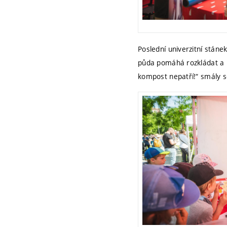
Poslední univerzitní stánek
půda pomáhá rozkládat a re
kompost nepatří!“ smály s