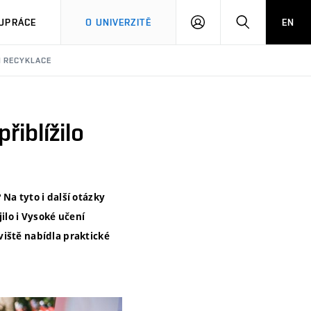
PŘIHLÁSIT
HLEDAT
UPRÁCE
O UNIVERZITĚ
EN
SE
I RECYKLACE
řiblížilo
Na tyto i další otázky
ilo i Vysoké učení
viště nabídla praktické