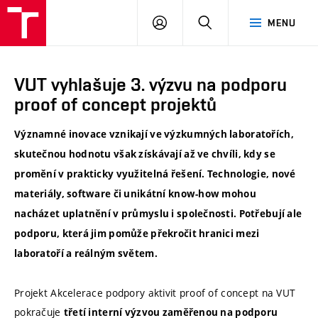
VUT
PŘIHLÁSIT
HLEDAT
MENU
SE
VUT vyhlašuje 3. výzvu na podporu
proof of concept projektů
Významné inovace vznikají ve výzkumných laboratořích,
skutečnou hodnotu však získávají až ve chvíli, kdy se
promění v prakticky využitelná řešení. Technologie, nové
materiály, software či unikátní know-how mohou
nacházet uplatnění v průmyslu i společnosti. Potřebují ale
podporu, která jim pomůže překročit hranici mezi
laboratoří a reálným světem.
Projekt Akcelerace podpory aktivit proof of concept na VUT
pokračuje
třetí interní výzvou zaměřenou na podporu