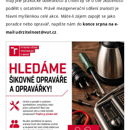
mají jiné praktické dovednosti a chtěli by se o své zkušenosti
podělit s ostatními. Právě mezigenerační sdílení znalostí je
hlavní myšlenkou celé akce. Máte-li zájem zapojit se jako
poradce nebo opravář, napište nám do
konce srpna na e-
.
mail udrzitelnost@vut.cz