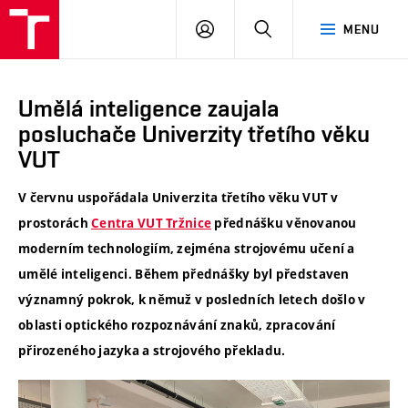
VUT
PŘIHLÁSIT
HLEDAT
MENU
SE
Umělá inteligence zaujala
posluchače Univerzity třetího věku
VUT
V červnu uspořádala Univerzita třetího věku VUT v
prostorách
Centra VUT Tržnice
přednášku věnovanou
moderním technologiím, zejména strojovému učení a
umělé inteligenci. Během přednášky byl představen
významný pokrok, k němuž v posledních letech došlo v
oblasti optického rozpoznávání znaků, zpracování
přirozeného jazyka a strojového překladu.