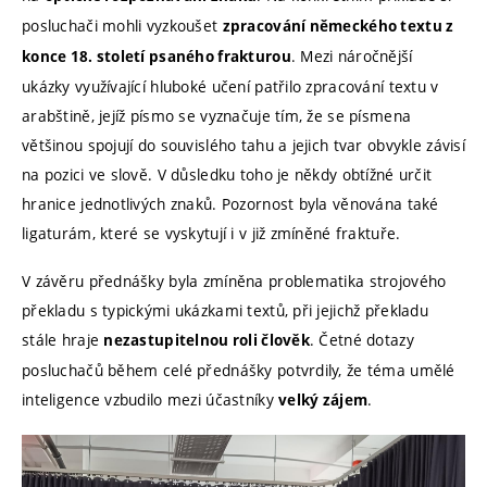
posluchači mohli vyzkoušet
zpracování německého textu z
. Mezi náročnější
konce 18. století psaného frakturou
ukázky využívající hluboké učení patřilo zpracování textu v
arabštině, jejíž písmo se vyznačuje tím, že se písmena
většinou spojují do souvislého tahu a jejich tvar obvykle závisí
na pozici ve slově. V důsledku toho je někdy obtížné určit
hranice jednotlivých znaků. Pozornost byla věnována také
ligaturám, které se vyskytují i v již zmíněné fraktuře.
V závěru přednášky byla zmíněna problematika strojového
překladu s typickými ukázkami textů, při jejichž překladu
stále hraje
. Četné dotazy
nezastupitelnou roli člověk
posluchačů během celé přednášky potvrdily, že téma umělé
inteligence vzbudilo mezi účastníky
.
velký zájem