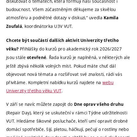
diskutovat o tématech, která formují naši současnost i
budoucnost. Všem zúčastněným děkujeme za skvělou
atmosféru a podnětné dotazy v diskuzi,“ uvedla
Kamila
, koordinátorka U3V VUT.
Zoufalá
Chcete být součástí dalších aktivit Univerzity třetího
Přihlášky do kurzů pro akademický rok 2026/2027
věku?
jsou stále
. Řada kurzů je naplněná, v některých ale
otevřené
ještě zbývá několik volných míst. Pokud máte chuť dál
objevovat nová témata a rozšiřovat své znalosti, rádi vás
přivítáme. Kompletní nabídku kurzů najdete na
webu
Univerzity třetího věku VUT
.
V září se navíc můžete zapojit do
Dne oprav všeho druhu
(Repair Day), který se uskuteční v rámci Týdne udržitelnosti
VUT. Hledáme šikovné posluchače, kteří umí opravit drobné
domácí spotřebiče, šijí, pletou, háčkují, pečují o rostliny nebo