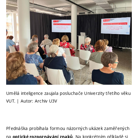
Umělá inteligence zaujala posluchače Univerzity třetího věku
VUT. | Autor: Archiv U3V
Přednáška probíhala formou názorných ukázek zaměřených
na
. Na konkrétním příkladě si
optické rozpoznávání znaků