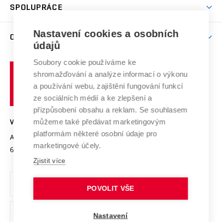
Harmonogram akademického roku
Zpracování osobních údajů studentů
Sociální bezpečí
SPOLUPRÁCE
Celoživotní vzdělávání
Brno
Podpora excelence
Závěrečné práce
Studium bez bariér
Zpracování osobních údajů uchazečů o studium
Firemní spolupráce
Nastavení cookies a osobních
Mezinárodní vědecká rada
O UNIVERZITĚ
Doktorské studium
Podpora podnikání
E-přihláška
údajů
Zahraniční spolupráce
Systém zajišťování kvality výzkumu
Profil univerzity
Soubory cookie používáme ke
Spolupráce se školami
Vysoké
Výzkumné infrastruktury
shromažďování a analýze informací o výkonu
Udržitelná univerzita
učení
Služby univerzity
Transfer znalostí
a používání webu, zajištění fungování funkcí
technické
Podnikavá univerzita / ContriBUTe
Mezinárodní dohody
ze sociálních médií a ke zlepšení a
Open Science
v
Bezpečná univerzita
přizpůsobení obsahu a reklam. Se souhlasem
Univerzitní sítě
Brně
Projekty
můžeme také předávat marketingovým
VYSOKÉ UČENÍ TECHNICKÉ V BRNĚ
Vyznamenání
platformám některé osobní údaje pro
Projekty ze strukturálních fondů
Antonínská 548/1
www.vut.cz
marketingové účely.
Organizační struktura
602 00 Brno
vut@vutbr.cz
Specifický výzkum
Zjistit více
Úřední deska
Ochrana osobních údajů
POVOLIT VŠE
(externí
Pracovní příležitosti
Nastavení