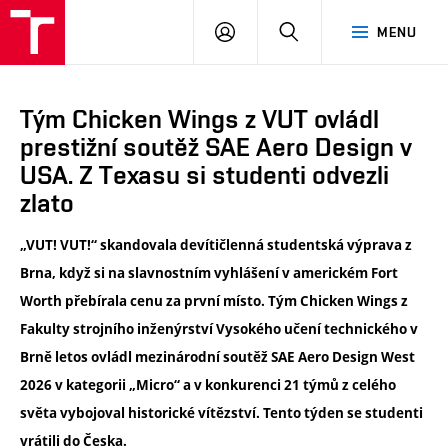
VUT
PŘIHLÁSIT
HLEDAT
MENU
SE
Tým Chicken Wings z VUT ovládl
prestižní soutěž SAE Aero Design v
USA. Z Texasu si studenti odvezli
zlato
„VUT! VUT!“ skandovala devítičlenná studentská výprava z
Brna, když si na slavnostním vyhlášení v americkém Fort
Worth přebírala cenu za první místo. Tým Chicken Wings z
Fakulty strojního inženýrství Vysokého učení technického v
Brně letos ovládl mezinárodní soutěž SAE Aero Design West
2026 v kategorii „Micro“ a v konkurenci 21 týmů z celého
světa vybojoval historické vítězství. Tento týden se studenti
vrátili do Česka.