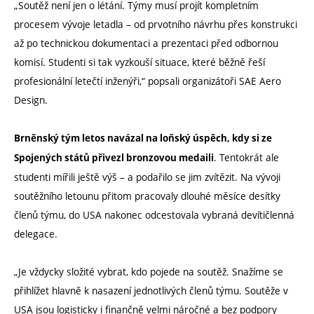
„Soutěž není jen o létání. Týmy musí projít kompletním
procesem vývoje letadla – od prvotního návrhu přes konstrukci
až po technickou dokumentaci a prezentaci před odbornou
komisí. Studenti si tak vyzkouší situace, které běžně řeší
profesionální letečtí inženýři,“ popsali organizátoři SAE Aero
Design.
Brněnský tým letos navázal na loňský úspěch, kdy si ze
. Tentokrát ale
Spojených států přivezl bronzovou medaili
studenti mířili ještě výš – a podařilo se jim zvítězit. Na vývoji
soutěžního letounu přitom pracovaly dlouhé měsíce desítky
členů týmu, do USA nakonec odcestovala vybraná devítičlenná
delegace.
„Je vždycky složité vybrat, kdo pojede na soutěž. Snažíme se
přihlížet hlavně k nasazení jednotlivých členů týmu. Soutěže v
USA jsou logisticky i finančně velmi náročné a bez podpory