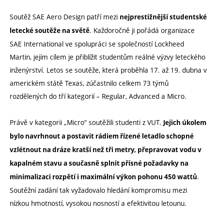
Soutěž SAE Aero Design patří mezi
nejprestižnější studentské
. Každoročně ji pořádá organizace
letecké soutěže na světě
SAE International ve spolupráci se společností Lockheed
Martin, jejím cílem je přiblížit studentům reálné výzvy leteckého
inženýrství. Letos se soutěže, která proběhla 17. až 19. dubna v
americkém státě Texas, zúčastnilo celkem 73 týmů
rozdělených do tří kategorií – Regular, Advanced a Micro.
Právě v kategorii „Micro“ soutěžili studenti z VUT.
Jejich úkolem
bylo navrhnout a postavit rádiem řízené letadlo schopné
vzlétnout na dráze kratší než tři metry, přepravovat vodu v
kapalném stavu a současně splnit přísné požadavky na
.
minimalizaci rozpětí i maximální výkon pohonu 450 wattů
Soutěžní zadání tak vyžadovalo hledání kompromisu mezi
nízkou hmotností, vysokou nosností a efektivitou letounu.