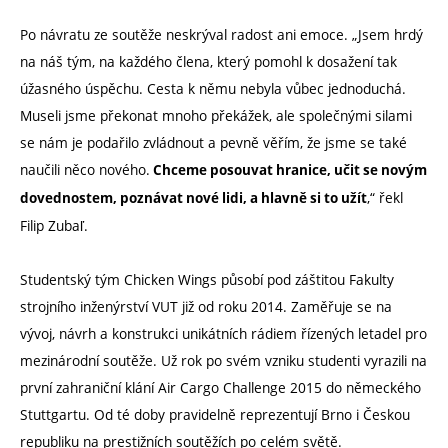
Po návratu ze soutěže neskrýval radost ani emoce. „Jsem hrdý
na náš tým, na každého člena, který pomohl k dosažení tak
úžasného úspěchu. Cesta k němu nebyla vůbec jednoduchá.
Museli jsme překonat mnoho překážek, ale společnými silami
se nám je podařilo zvládnout a pevně věřím, že jsme se také
naučili něco nového.
Chceme posouvat hranice, učit se novým
,“ řekl
dovednostem, poznávat nové lidi, a hlavně si to užít
Filip Zubaľ.
Studentský tým Chicken Wings působí pod záštitou Fakulty
strojního inženýrství VUT již od roku 2014. Zaměřuje se na
vývoj, návrh a konstrukci unikátních rádiem řízených letadel pro
mezinárodní soutěže. Už rok po svém vzniku studenti vyrazili na
první zahraniční klání Air Cargo Challenge 2015 do německého
Stuttgartu. Od té doby pravidelně reprezentují Brno i Českou
republiku na prestižních soutěžích po celém světě.