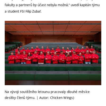
fakulty a partnerů by účast nebyla možná,“ uvedl kapitán týmu
a student FSI Filip Zubaľ.
Na vývoji soutěžního letounu pracovaly dlouhé měsíce
desítky členů týmu. | Autor: Chicken Wings)