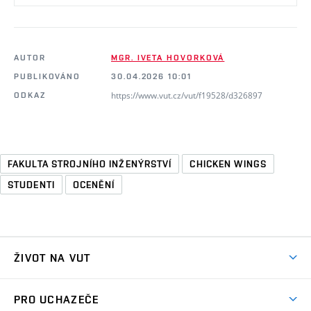
AUTOR
MGR. IVETA HOVORKOVÁ
PUBLIKOVÁNO
30.04.2026 10:01
https://www.vut.cz/vut/f19528/d326897
ODKAZ
FAKULTA STROJNÍHO INŽENÝRSTVÍ
CHICKEN WINGS
STUDENTI
OCENĚNÍ
ŽIVOT NA VUT
Atmosféra VUT
PRO UCHAZEČE