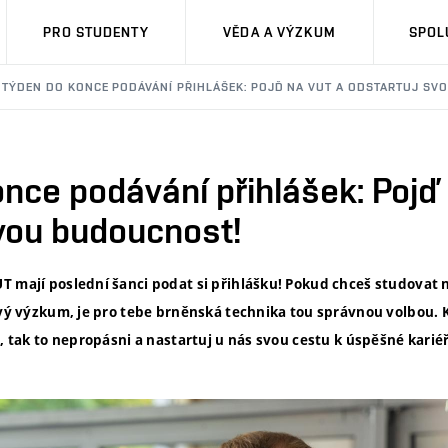
PRO STUDENTY
VĚDA A VÝZKUM
SPOL
TÝDEN DO KONCE PODÁVÁNÍ PŘIHLÁŠEK: POJĎ NA VUT A ODSTARTUJ SV
nce podávání přihlášek: Pojď
svou budoucnost!
 mají poslední šanci podat si přihlášku! Pokud chceš studovat n
kový výzkum, je pro tebe brněnská technika tou správnou volbou.
a, tak to nepropásni a nastartuj u nás svou cestu k úspěšné karié