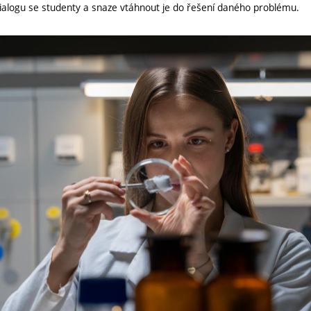
ialogu se studenty a snaze vtáhnout je do řešení daného problému.