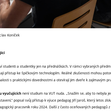
clav Koníček
jící
í studenti a studentky jen na přednáškách. V rámci vybraných předmět
 mají přístup ke špičkovým technologiím. Reálné zkušenosti mohou pot
 znalosti s praktickými dovednostmi a otevírají jim dveře k zajímavým p
není studium na VUT nuda. „Snažím se, aby to nebyla je
u vyučujících
tavení,” popsal svůj přístup k výuce pedagog Jiří Jaroš, který letos z
agogický pracovník roku 2024. Další z často oceňovaných pedagogů z 