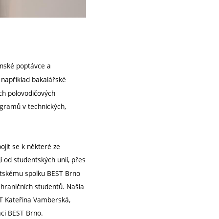
čenské poptávce a
s například bakalářské
ích polovodičových
rogramů v technických,
ojit se k některé ze
í od studentských unií, přes
entskému spolku BEST Brno
ahraničních studentů. Našla
UT Kateřina Vamberská,
aci BEST Brno.