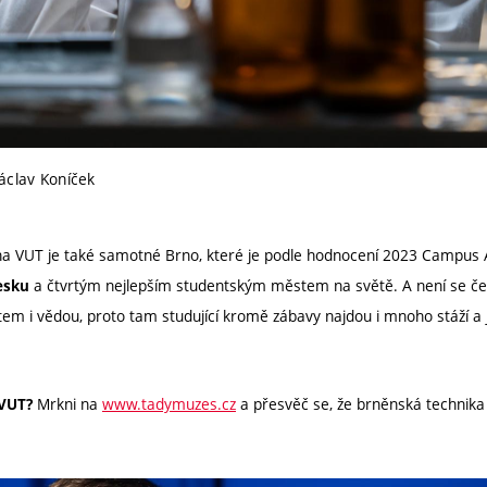
áclav Koníček
na VUT je také samotné Brno, které je podle hodnocení 2023 Campus 
a čtvrtým nejlepším studentským městem na světě. A není se čemu
esku
tem i vědou, proto tam studující kromě zábavy najdou i mnoho stáží a 
Mrkni na
www.tadymuzes.cz
a přesvěč se, že brněnská technika 
 VUT?