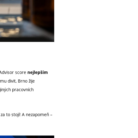
Advisor score
nejlepším
 divit, Brno žije
jiných pracovních
za to stojí! A nezapomeň –