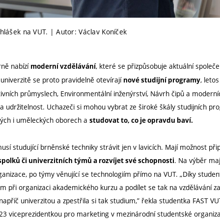
ihlášek na VUT. | Autor: Václav Koníček
rně nabízí
, které se přizpůsobuje aktuální spole
moderní vzdělávání
iverzitě se proto pravidelně otevírají
, leto
nové studijní programy
tivních průmyslech, Environmentální inženýrství, Návrh čipů a modern
 a udržitelnost. Uchazeči si mohou vybrat ze široké škály studijních p
ých i uměleckých oborech a
studovat to, co je opravdu baví.
sí studující brněnské techniky strávit jen v lavicích. Mají možnost přip
. Na výběr maj
polků či univerzitních týmů a rozvíjet své schopnosti
anizace, po týmy věnující se technologiím přímo na VUT. „Díky stud
ým při organizaci akademického kurzu a podílet se tak na vzdělávání z
apříč univerzitou a zpestřila si tak studium,” řekla studentka FAST V
023 viceprezidentkou pro marketing v mezinárodní studentské organiz