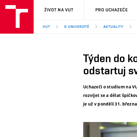
VUT
ŽIVOT NA VUT
PRO UCHAZEČE
VUT
O UNIVERZITĚ
AKTUALITY
Týden do ko
odstartuj 
Uchazeči o studium na VUT
rozvíjet se a dělat špič
je už v pondělí 31. březn