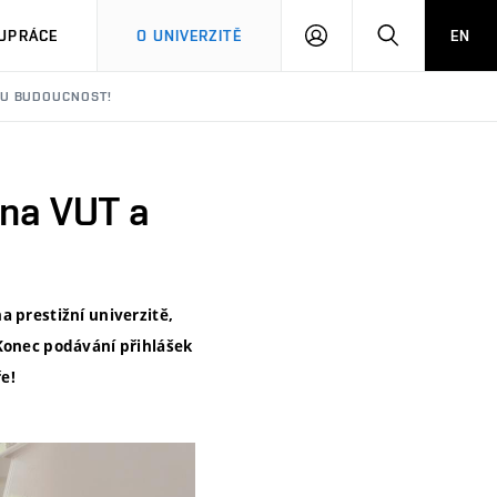
PŘIHLÁSIT
HLEDAT
UPRÁCE
O UNIVERZITĚ
EN
SE
OU BUDOUCNOST!
 na VUT a
a prestižní univerzitě,
 Konec podávání přihlášek
ře!