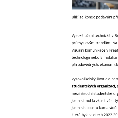
Blíží se konec podávání př
Vysoké učení technické v B
průmyslovým trendům. Na un
Vizuální komunikace v krea
technologií nebo E-mobilita
přírodovědných, ekonomick
Vysokoškolský život ale nemu
studentských organizací, s
mezinárodní studentské org
jsem si mohla zkusit vést t
jsem si spoustu kamarádů n
která byla v letech 2022-2