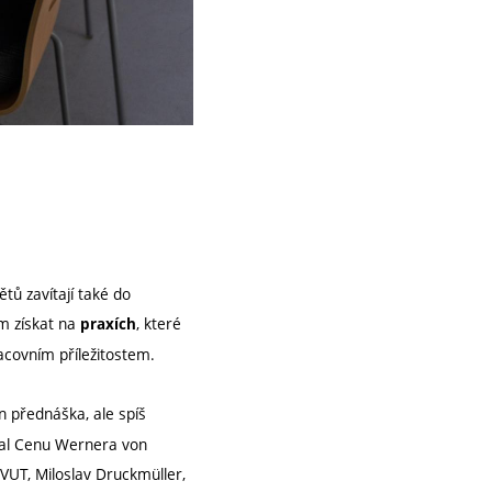
ů zavítají také do
om získat na
, které
praxích
racovním příležitostem.
n přednáška, ale spíš
ískal Cenu Wernera von
VUT, Miloslav Druckmüller,