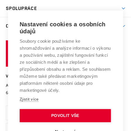
Studentský život
odkaz)
Věda a výzkum na VUT
Harmonogram akademického roku
Zpracování osobních údajů studentů
Sociální bezpečí
SPOLUPRÁCE
Celoživotní vzdělávání
Brno
Podpora excelence
Závěrečné práce
Studium bez bariér
Zpracování osobních údajů uchazečů o studium
Firemní spolupráce
Mezinárodní vědecká rada
Nastavení cookies a osobních
O UNIVERZITĚ
Doktorské studium
Podpora podnikání
E-přihláška
údajů
Zahraniční spolupráce
Systém zajišťování kvality výzkumu
Profil univerzity
Spolupráce se školami
Soubory cookie používáme ke
Vysoké
Výzkumné infrastruktury
shromažďování a analýze informací o výkonu
Udržitelná univerzita
učení
Služby univerzity
Transfer znalostí
a používání webu, zajištění fungování funkcí
technické
Podnikavá univerzita / ContriBUTe
Mezinárodní dohody
ze sociálních médií a ke zlepšení a
Open Science
v
Bezpečná univerzita
přizpůsobení obsahu a reklam. Se souhlasem
Univerzitní sítě
Brně
Projekty
můžeme také předávat marketingovým
VYSOKÉ UČENÍ TECHNICKÉ V BRNĚ
Vyznamenání
platformám některé osobní údaje pro
Projekty ze strukturálních fondů
Antonínská 548/1
www.vut.cz
marketingové účely.
Organizační struktura
602 00 Brno
vut@vutbr.cz
Specifický výzkum
Zjistit více
Úřední deska
Ochrana osobních údajů
POVOLIT VŠE
(externí
Pracovní příležitosti