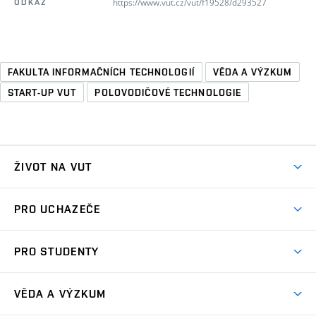
https://www.vut.cz/vut/f19528/d293527
ODKAZ
FAKULTA INFORMAČNÍCH TECHNOLOGIÍ
VĚDA A VÝZKUM
START-UP VUT
POLOVODIČOVÉ TECHNOLOGIE
ŽIVOT NA VUT
Atmosféra VUT
PRO UCHAZEČE
Prostory školy
Proč na VUT
Koleje
PRO STUDENTY
Studijní programy
Stravování
Předměty
Studijní předpisy
Studium a stáže v zahraničí
Stipendia
Dny otevřených dveří
VĚDA A VÝZKUM
Sport na VUT
(externí
Studijní programy
Poplatky za studium
Uznání zahraničního vzdělání
Knihovny
Aktivity pro juniory