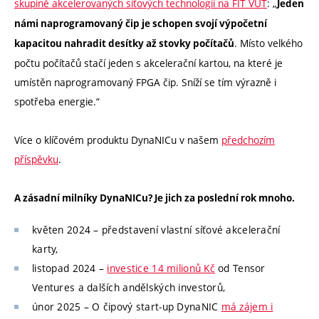
skupině akcelerovaných síťových technologií na FIT VUT
: „
Jeden
námi naprogramovaný čip je schopen svojí výpočetní
. Místo velkého
kapacitou nahradit desítky až stovky počítačů
počtu počítačů stačí jeden s akcelerační kartou, na které je
umístěn naprogramovaný FPGA čip. Sníží se tím výrazně i
spotřeba energie.“
Více o klíčovém produktu DynaNICu v našem
předchozím
příspěvku
.
A zásadní milníky DynaNICu? Je jich za poslední rok mnoho.
květen 2024 – představení vlastní síťové akcelerační
karty,
listopad 2024 –
investice 14 milionů Kč
od Tensor
Ventures a dalších andělských investorů,
únor 2025 – O čipový start-up DynaNIC
má zájem i