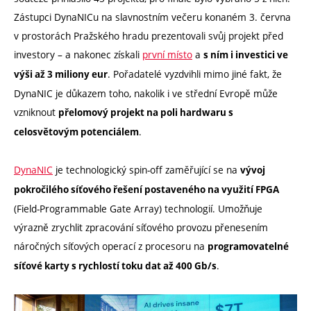
Zástupci DynaNICu na slavnostním večeru konaném 3. června
v prostorách Pražského hradu prezentovali svůj projekt před
investory – a nakonec získali
první místo
a
s ním i investici ve
. Pořadatelé vyzdvihli mimo jiné fakt, že
výši až 3 miliony eur
DynaNIC je důkazem toho, nakolik i ve střední Evropě může
vzniknout
přelomový projekt na poli hardwaru s
.
celosvětovým potenciálem
DynaNIC
je technologický spin-off zaměřující se na
vývoj
pokročilého síťového řešení postaveného na využití FPGA
(Field-Programmable Gate Array) technologií. Umožňuje
výrazně zrychlit zpracování síťového provozu přenesením
náročných síťových operací z procesoru na
programovatelné
.
síťové karty s rychlostí toku dat až 400 Gb/s