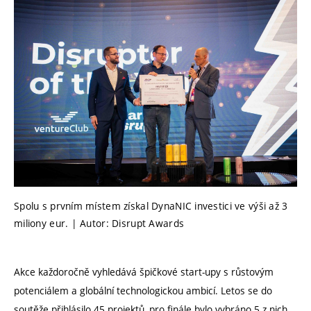
Spolu s prvním místem získal DynaNIC investici ve výši až 3
miliony eur. | Autor: Disrupt Awards
Akce každoročně vyhledává špičkové start-upy s růstovým
potenciálem a globální technologickou ambicí. Letos se do
soutěže přihlásilo 45 projektů, pro finále bylo vybráno 5 z nich.