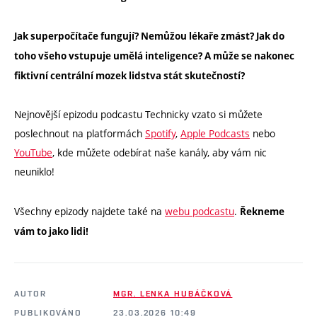
Jak superpočítače fungují? Nemůžou lékaře zmást? Jak do
toho všeho vstupuje umělá inteligence? A může se nakonec
fiktivní centrální mozek lidstva stát skutečností?
Nejnovější epizodu podcastu Technicky vzato si můžete
poslechnout na platformách
Spotify
,
Apple Podcasts
nebo
YouTube
, kde můžete odebírat naše kanály, aby vám nic
neuniklo!
Všechny epizody najdete také na
webu podcastu
.
Řekneme
vám to jako lidi!
AUTOR
MGR. LENKA HUBÁČKOVÁ
PUBLIKOVÁNO
23.03.2026 10:49