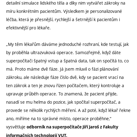
detailní simulace lidského těla a díky nim vytvářet zákroky na
míru konkrétním pacientům. Výsledkem je personalizované
léčba, která je přesnější, rychlejší a šetrnější k pacientům i
efektivnější pro lékaře.
„My těm lékařům dáváme jednoduché rozhraní, kde testují, jak
by proběhla ultrazvuková operace. Samozřejmě, když dáte
superpočítači špatný vstup a špatná data, tak on spočítá to, co
má. Proto máme dvě fáze. Já jsem mluvil o fázi plánování
zákroku, ale následuje fáze číslo dvě, kdy se pacient vrací na
ten zákrok a ten je znovu řízen počítačem, který kontroluje a
upravuje průběh operace. To znamená, že pacient přijde,
nasadí se mu helma do pozice, jak spočítal superpočítač, a
provede se několik rychlých měření. A až poté, když lékař řekne
ano, míříme na to správné místo, operace proběhne,“
vysvětluje
odborník na superpočítače Jiří Jaroš z Fakulty
informačních technologií VUT.