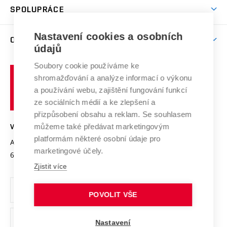
Věda a výzkum na VUT
Harmonogram akademického roku
Zpracování osobních údajů studentů
Sociální bezpečí
SPOLUPRÁCE
Celoživotní vzdělávání
Brno
Podpora excelence
Závěrečné práce
Studium bez bariér
Zpracování osobních údajů uchazečů o studium
Firemní spolupráce
Mezinárodní vědecká rada
Nastavení cookies a osobních
O UNIVERZITĚ
Doktorské studium
Podpora podnikání
E-přihláška
údajů
Zahraniční spolupráce
Systém zajišťování kvality výzkumu
Profil univerzity
Spolupráce se školami
Soubory cookie používáme ke
Vysoké
Výzkumné infrastruktury
shromažďování a analýze informací o výkonu
Udržitelná univerzita
učení
Služby univerzity
Transfer znalostí
a používání webu, zajištění fungování funkcí
technické
Podnikavá univerzita / ContriBUTe
Mezinárodní dohody
ze sociálních médií a ke zlepšení a
Open Science
v
Bezpečná univerzita
přizpůsobení obsahu a reklam. Se souhlasem
Univerzitní sítě
Brně
Projekty
můžeme také předávat marketingovým
VYSOKÉ UČENÍ TECHNICKÉ V BRNĚ
Vyznamenání
platformám některé osobní údaje pro
Projekty ze strukturálních fondů
Antonínská 548/1
www.vut.cz
marketingové účely.
Organizační struktura
602 00 Brno
vut@vutbr.cz
Specifický výzkum
Zjistit více
Úřední deska
Ochrana osobních údajů
POVOLIT VŠE
(externí
Pracovní příležitosti
Nastavení