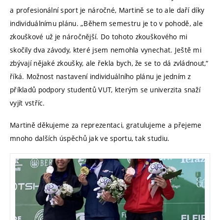
a profesionální sport je náročné, Martině se to ale daří díky
individuálnímu plánu. „Během semestru je to v pohodě, ale
zkouškové už je náročnější. Do tohoto zkouškového mi
skočily dva závody, které jsem nemohla vynechat. Ještě mi
zbývají nějaké zkoušky, ale řekla bych, že se to dá zvládnout,“
říká. Možnost nastavení individuálního plánu je jedním z
příkladů podpory studentů VUT, kterým se univerzita snaží
vyjít vstříc.
Martině děkujeme za reprezentaci, gratulujeme a přejeme
mnoho dalších úspěchů jak ve sportu, tak studiu.