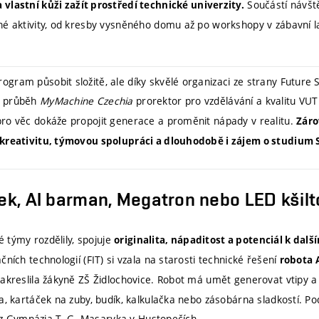
Součástí návště
 vlastní kůži zažít prostředí technické univerzity.
né aktivity, od kresby vysněného domu až po workshopy v zábavní l
ogram působit složitě, ale díky skvělé organizaci ze strany Future 
e průběh
MyMachine Czechia
prorektor pro vzdělávání a kvalitu VUT
pro věc dokáže propojit generace a proměnit nápady v realitu.
Záro
í kreativitu, týmovou spolupráci a dlouhodobě i zájem o studium
tek, AI barman, Megatron nebo LED kšil
vé týmy rozdělily, spojuje
originalita, nápaditost a potenciál k dal
čních technologií (FIT) si vzala na starosti technické řešení
robota 
nakreslila žákyně ZŠ Židlochovice. Robot má umět generovat vtipy a 
a, kartáček na zuby, budík, kalkulačka nebo zásobárna sladkostí. P
ti z Gymnázia T. G. Masaryka v Hustopečích.