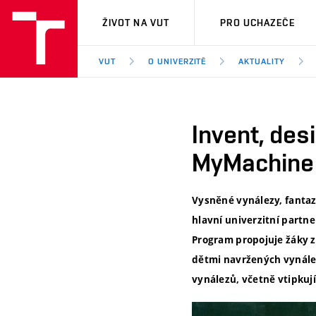
VUT
ŽIVOT NA VUT
PRO UCHAZEČE
VUT
O UNIVERZITĚ
AKTUALITY
Invent, des
MyMachine
Vysněné vynálezy, fantaz
hlavní univerzitní partn
Program propojuje žáky z
dětmi navržených vynález
vynálezů, včetně vtipkuj