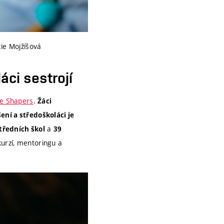
cie Mojžíšová
áci sestrojí
re Shapers
.
Žáci
ení a středoškoláci je
a
tředních škol
39
kurzí, mentoringu a