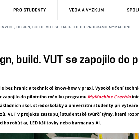
PRO STUDENTY
VĚDA A VÝZKUM
SPOL
INVENT, DESIGN, BUILD. VUT SE ZAPOJILO DO PROGRAMU MYMACHINE
ign, build. VUT se zapojilo do
ie bez hranic a technické know-how v praxi. Vysoké učení techni
er zapojilo do pilotního ročníku programu
MyMachine Czechia
ini
ákladních škol, středoškoláky a univerzitní studenty při vytváře
ů. VUT v projektu zastupují studentské tvůrčí týmy, které rozp
ícího robůtka, LED kšiltovky nebo barmana s AI.