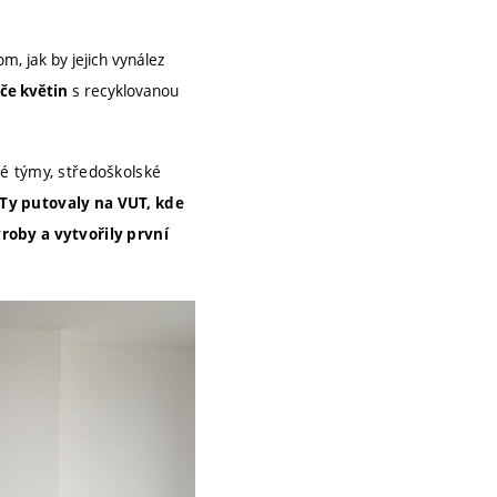
om, jak by jejich vynález
s recyklovanou
če květin
é týmy, středoškolské
Ty putovaly na VUT, kde
roby a vytvořily první