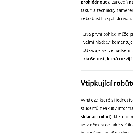
a zároveň
prohlédnout
na
fakult a technicky zaměře
nebo bustlířských dílnách.
„Na první pohled může pr
velmi hladce,“ komentuj
„Ukazuje se, že nadšení 
zkušenost, která rozvíj
Vtipkující robů
Vynálezy, které si jednotli
studentů z Fakulty informa
, kterého 
skládací robot)
se v něm bude také svítiln
jej nyní sestrojují studen