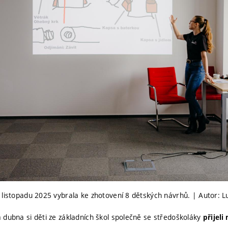
 listopadu 2025 vybrala ke zhotovení 8 dětských návrhů. | Autor: L
 dubna si děti ze základních škol společně se středoškoláky
přijeli