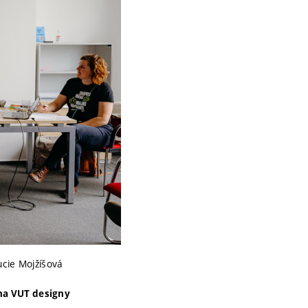
ucie Mojžíšová
 na VUT designy