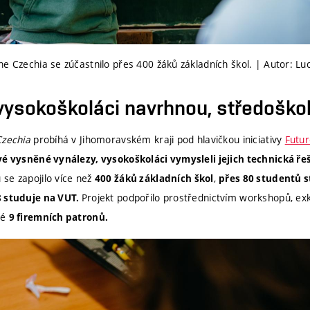
e Czechia se zúčastnilo přes 400 žáků základních škol. | Autor: Lu
 vysokoškoláci navrhnou, středoškol
zechia
probíhá v Jihomoravském kraji pod hlavičkou iniciativy
Futu
vé vysněné vynálezy, vysokoškoláci vymysleli jejich technická řeš
se zapojilo více než
,
400 žáků základních škol
přes 80 studentů s
Projekt podpořilo prostřednictvím workshopů, ex
8 studuje na VUT.
ké
9 firemních patronů.