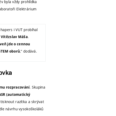
v byla vždy prohlídka
aboratoři Elektrárium
Shapers i VUT probíhal
.
Vítězslav Máša
veň jde o cennou
,“ dodává.
 STEM oborů
tovka
. Skupina
šímu rozpracování
ASR (automatický
tisknout razítka a skrývat
odle návrhu vysokoškoláků