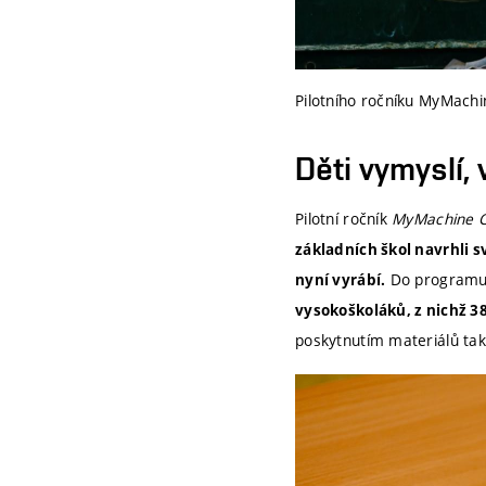
Pilotního ročníku MyMachin
Děti vymyslí,
Pilotní ročník
MyMachine C
základních škol navrhli s
Do programu 
nyní vyrábí.
vysokoškoláků, z nichž 3
poskytnutím materiálů ta