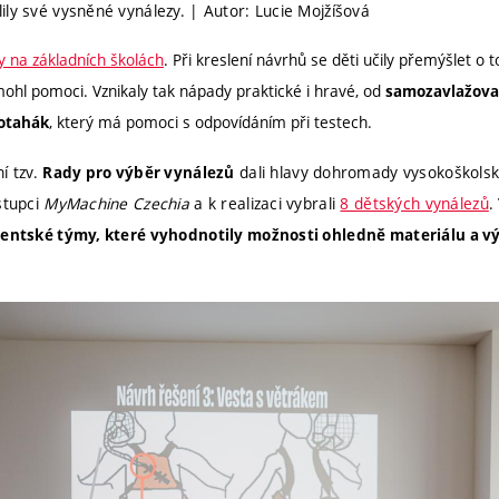
ily své vysněné vynálezy. | Autor: Lucie Mojžíšová
 na základních školách
. Při kreslení návrhů se děti učily přemýšlet o t
hl pomoci. Vznikaly tak nápady praktické i hravé, od
samozavlažova
, který má pomoci s odpovídáním při testech.
kotahák
í tzv.
dali hlavy dohromady vysokoškolsk
Rady pro výběr vynálezů
stupci
MyMachine Czechia
a k realizaci vybrali
8 dětských vynálezů
.
udentské týmy, které vyhodnotily možnosti ohledně materiálu a vý