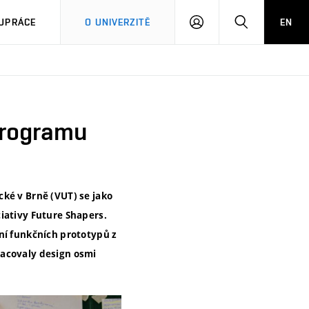
PŘIHLÁSIT
HLEDAT
UPRÁCE
O UNIVERZITĚ
EN
SE
 programu
cké v Brně (VUT) se jako
ciativy Future Shapers.
ní funkčních prototypů z
racovaly design osmi