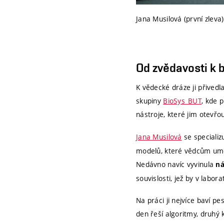
Jana Musilová (první zlev
Od zvědavosti k 
K vědecké dráze ji přived
skupiny
BioSys_BUT
, kde 
nástroje, které jim otevř
Jana Musilová
se specializ
modelů, které vědcům umožň
Nedávno navíc vyvinula
ná
souvislosti, jež by v labor
Na práci ji nejvíce baví p
den řeší algoritmy, druhý 