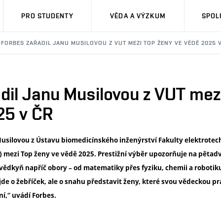
PRO STUDENTY
VĚDA A VÝZKUM
SPOL
FORBES ZAŘADIL JANU MUSILOVOU Z VUT MEZI TOP ŽENY VE VĚDĚ 2025 
dil Janu Musilovou z VUT mez
25 v ČR
 Musilovou z Ústavu biomedicínského inženýrství Fakulty elektrote
) mezi Top ženy ve vědě 2025. Prestižní výběr upozorňuje na pětad
 vědkyň napříč obory – od matematiky přes fyziku, chemii a robotiku
Nejde o žebříček, ale o snahu představit ženy, které svou vědeckou p
í,“ uvádí Forbes.