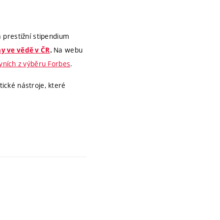
 prestižní stipendium
Na webu
y ve vědě v ČR
.
yních z výběru Forbes
.
tické nástroje, které