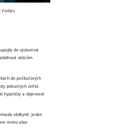
: Forbes
zapojila do výzkumné
a nabídnout vědcům
uňkách do počítačových
oty pokusných zvířat.
at hypotézy a objevovat
ká mladá vědkyně. Jeden
lidem mimo obor.