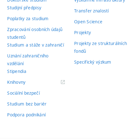
Studijní předpisy
Transfer znalostí
Poplatky za studium
Open Science
Zpracování osobních údajů
Projekty
studentů
Projekty ze strukturálních
Studium a stáže v zahraničí
fondů
Uznání zahraničního
Specifický výzkum
vzdělání
Stipendia
(externí
Knihovny
odkaz)
Sociální bezpečí
Studium bez bariér
Podpora podnikání