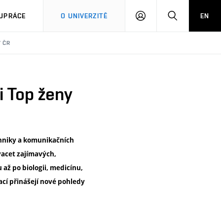
PŘIHLÁSIT
HLEDAT
UPRÁCE
O UNIVERZITĚ
EN
SE
V ČR
i Top ženy
chniky a komunikačních
vacet zajímavých,
 až po biologii, medicínu,
rací přinášejí nové pohledy