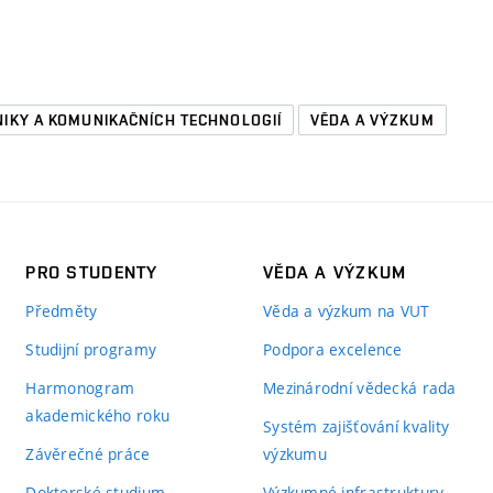
NIKY A KOMUNIKAČNÍCH TECHNOLOGIÍ
VĚDA A VÝZKUM
PRO STUDENTY
VĚDA A VÝZKUM
Předměty
Věda a výzkum na VUT
Studijní programy
Podpora excelence
Harmonogram
Mezinárodní vědecká rada
akademického roku
Systém zajišťování kvality
Závěrečné práce
výzkumu
Doktorské studium
Výzkumné infrastruktury