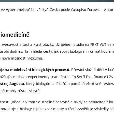
a) ve výběru nejlepších vědkyň Česka podle časopisu Forbes. | Autor
biomedicíně
la zvědavost a touha klást otázky. Už během studia na FEKT VUT se 
působí dodnes. Tam hledá cesty, jak spojit biologii s informatikou 
ou nové možnosti výzkumu.
uje na
. Převádí složité dění v b
modelování biologických procesů
ují simulovat experimenty „nanečisto“. To šetří čas, finance i živ
, který biologům a lékařům pomáhá efektivně testov
stroj Augusta
atoři mohly zůstat skryté.
estrost. „Věda je v tomhle strašně barevná a nikdy se nenudíte,“ ří
konzultuje s biology jejich experimenty a třetí vysvětluje výsledky 