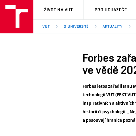
VUT
ŽIVOT NA VUT
PRO UCHAZEČE
VUT
O UNIVERZITĚ
AKTUALITY
Forbes zařa
ve vědě 20
Forbes letos zařadil Janu
technologií VUT (FEKT VUT
inspirativních a aktivních
historii či psychologii. „
a posouvají hranice poznán