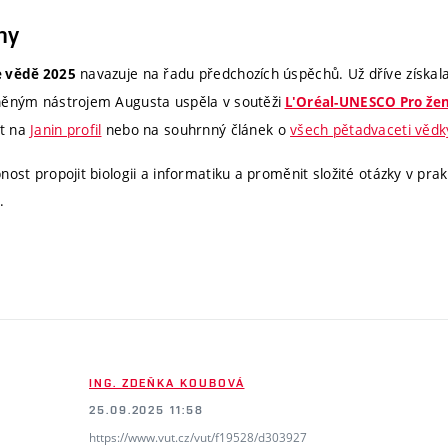
hy
navazuje na řadu předchozích úspěchů. Už dříve získala
e vědě 2025
něným nástrojem Augusta uspěla v soutěži
L'Oréal-UNESCO Pro žen
t na
Janin profil
nebo na souhrnný článek o
všech pětadvaceti vědk
nost propojit biologii a informatiku a proměnit složité otázky v prak
.
ING. ZDEŇKA KOUBOVÁ
25.09.2025 11:58
https://www.vut.cz/vut/f19528/d303927