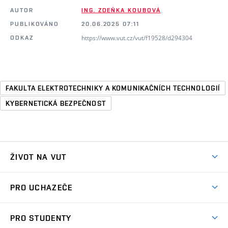
AUTOR
ING. ZDEŇKA KOUBOVÁ
PUBLIKOVÁNO
20.06.2025 07:11
https://www.vut.cz/vut/f19528/d294304
ODKAZ
FAKULTA ELEKTROTECHNIKY A KOMUNIKAČNÍCH TECHNOLOGIÍ
KYBERNETICKÁ BEZPEČNOST
ŽIVOT NA VUT
Atmosféra VUT
PRO UCHAZEČE
Prostory školy
Proč na VUT
Koleje
PRO STUDENTY
Studijní programy