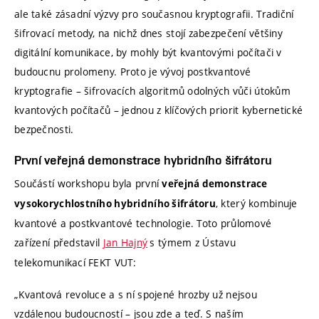
ale také zásadní výzvy pro současnou kryptografii. Tradiční
šifrovací metody, na nichž dnes stojí zabezpečení většiny
digitální komunikace, by mohly být kvantovými počítači v
budoucnu prolomeny. Proto je vývoj postkvantové
kryptografie – šifrovacích algoritmů odolných vůči útokům
kvantových počítačů – jednou z klíčových priorit kybernetické
bezpečnosti.
První veřejná demonstrace hybridního šifrátoru
Součástí workshopu byla první
veřejná demonstrace
, který kombinuje
vysokorychlostního hybridního šifrátoru
kvantové a postkvantové technologie. Toto průlomové
zařízení představil
Jan Hajný
s týmem z Ústavu
telekomunikací FEKT VUT:
„Kvantová revoluce a s ní spojené hrozby už nejsou
vzdálenou budoucností – jsou zde a teď. S naším