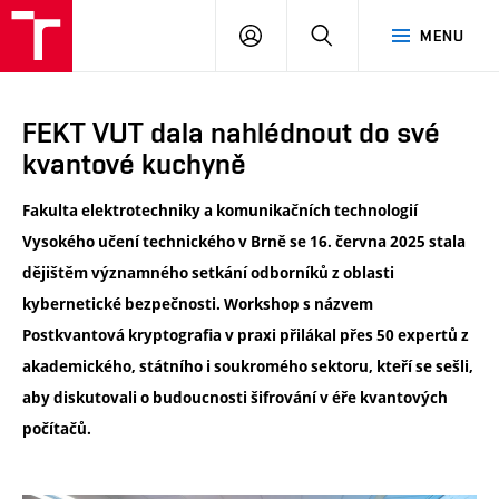
VUT
PŘIHLÁSIT
HLEDAT
MENU
SE
FEKT VUT dala nahlédnout do své
kvantové kuchyně
Fakulta elektrotechniky a komunikačních technologií
Vysokého učení technického v Brně se 16. června 2025 stala
dějištěm významného setkání odborníků z oblasti
kybernetické bezpečnosti. Workshop s názvem
Postkvantová kryptografia v praxi přilákal přes 50 expertů z
akademického, státního i soukromého sektoru, kteří se sešli,
aby diskutovali o budoucnosti šifrování v éře kvantových
počítačů.