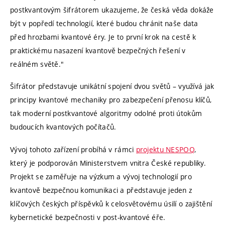
postkvantovým šifrátorem ukazujeme, že česká věda dokáže
být v popředí technologií, které budou chránit naše data
před hrozbami kvantové éry. Je to první krok na cestě k
praktickému nasazení kvantově bezpečných řešení v
reálném světě."
Šifrátor představuje unikátní spojení dvou světů – využívá jak
principy kvantové mechaniky pro zabezpečení přenosu klíčů,
tak moderní postkvantové algoritmy odolné proti útokům
budoucích kvantových počítačů.
Vývoj tohoto zařízení probíhá v rámci
projektu NESPOQ
,
který je podporován Ministerstvem vnitra České republiky.
Projekt se zaměřuje na výzkum a vývoj technologií pro
kvantově bezpečnou komunikaci a představuje jeden z
klíčových českých příspěvků k celosvětovému úsilí o zajištění
kybernetické bezpečnosti v post-kvantové éře.