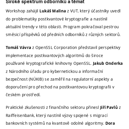
Široké spektrum odborníků a témat
Workshop zahájil
z VUT, který účastníky uvedl
Lukáš Malina
do problematiky postkvantové kryptografie a nastínil
aktuální trendy v této oblasti. Program pokračoval pestrou
směsicí příspěvků od předních odborníků z různých sektorů.
z OpenSSL Corporation představil perspektivy
Tomáš Vávra
implementace postkvantových algoritmů do široce
používané kryptografické knihovny OpenSSL.
Jakub Onderka
z Národního úřadu pro kybernetickou a informační
bezpečnost (NÚKIB) se zaměřil na regulatorní aspekty a
doporučení pro přechod na postkvantovou kryptografii v
českém prostředí.
Praktické zkušenosti z finančního sektoru přinesl
z
Jiří Pavlů
Raiffeisenbank, který nastínil výzvy spojené s migrací
bankovních systémů na kvantově odolné algoritmy.
Dora