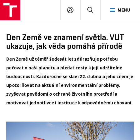
VUT
PŘIHLÁSIT
HLEDAT
MENU
SE
Den Země ve znamení světla. VUT
ukazuje, jak věda pomáhá přírodě
Den Země už téměř šedesát let zdůrazňuje potřebu
pečovat o naši planetu a hledat cesty k její udržitelné
budoucnosti. ​​Každoročně se slaví 22. dubna a jeho cílem je
upozorňovat na aktuální environmentální problémy,
zvyšovat povědomí o ochraně životního prostředí a
motivovat jednotlivce i instituce k odpovědnému chování.