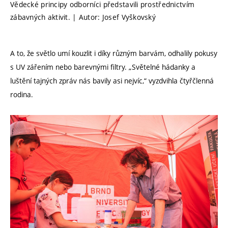
Vědecké principy odborníci představili prostřednictvím
zábavných aktivit. | Autor: Josef Vyškovský
A to, že světlo umí kouzlit i díky různým barvám, odhalily pokusy
s UV zářením nebo barevnými filtry. „Světelné hádanky a
luštění tajných zpráv nás bavily asi nejvíc,“ vyzdvihla čtyřčlenná
rodina.