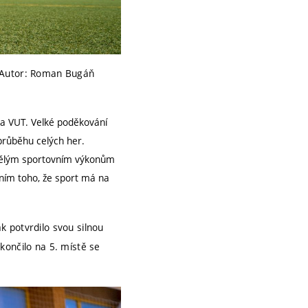
| Autor: Roman Bugáň
 na VUT. Velké poděkování
průběhu celých her.
kvělým sportovním výkonům
ním toho, že sport má na
k potvrdilo svou silnou
končilo na 5. místě se