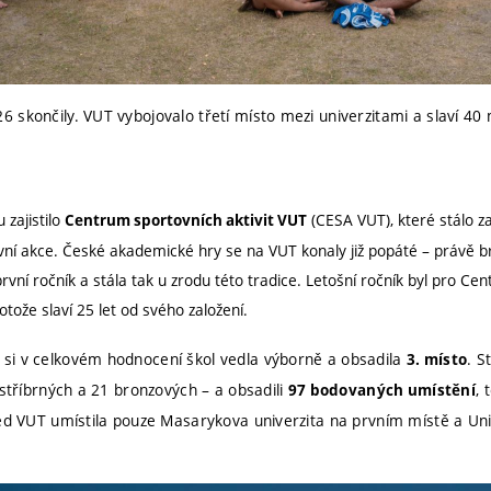
skončily. VUT vybojovalo třetí místo mezi univerzitami a slaví 40 m
 zajistilo
(CESA VUT), které stálo 
Centrum sportovních aktivit VUT
ní akce. České akademické hry se na VUT konaly již popáté – právě br
první ročník a stála tak u zrodu této tradice. Letošní ročník byl pro Ce
tože slaví 25 let od svého založení.
si v celkovém hodnocení škol vedla výborně a obsadila
. S
3. místo
 stříbrných a 21 bronzových – a obsadili
, 
97 bodovaných umístění
řed VUT umístila pouze Masarykova univerzita na prvním místě a Uni