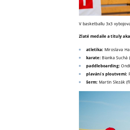
V basketballu 3x3 vybojova
Zlaté medaile a tituly ak
Miroslava Han
atletika:
Bianka Suchá (
karate:
Ondře
paddleboarding:
R
plavání s ploutvemi:
Martin Slezák (fl
šerm: