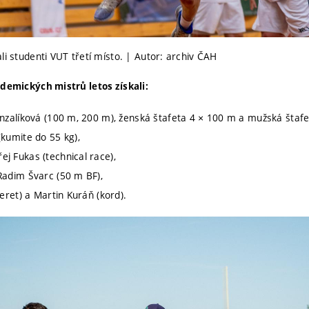
li studenti VUT třetí místo. | Autor: archiv ČAH
ademických mistrů letos získali:
zalíková (100 m, 200 m), ženská štafeta 4 × 100 m a mužská štafe
kumite do 55 kg),
j Fukas (technical race),
adim Švarc (50 m BF),
eret) a Martin Kuráň (kord).