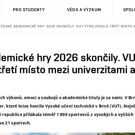
PRO STUDENTY
VĚDA A VÝZKUM
SPOL
ČESKÉ AKADEMICKÉ HRY 2026 SKONČILY. VUT VYBOJOVALO TŘETÍ MÍSTO ME
emické hry 2026 skončily. V
třetí místo mezi univerzitami a
ch výkonů, emocí a soubojů o akademické tituly je za námi. V Brn
, které letos hostilo Vysoké učení technické v Brně (VUT). Nejv
 republice přilákala téměř 1 800 sportovců z vysokých a vyšších
 ve 21 sportech.