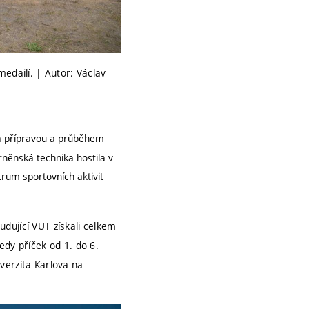
edailí. | Autor: Václav
za přípravou a průběhem
něnská technika hostila v
ntrum sportovních aktivit
tudující VUT získali celkem
tedy příček od 1. do 6.
verzita Karlova na