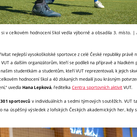
si v celkovém hodnocení škol vedla výborně a obsadila 3. místo. 
řivítat nejlepší vysokoškolské sportovce z celé České republiky právě
VUT a dalším organizátorům, kteří se podíleli na přípravě a hladkém 
našim studentkám a studentům, kteří VUT reprezentovali, k jejich s
 celkovém hodnocení škol a 40 získaných medailí jsou krásným potvrze
ení,“ uvedla
, ředitelka
Centra sportovních aktivit
VUT.
Hana Lepková
m
v individuálních a sedmi týmových soutěžích.
VUT ta
301 sportovců
alo na úspěšný výsledek z loňských Českých akademických her, kdy s