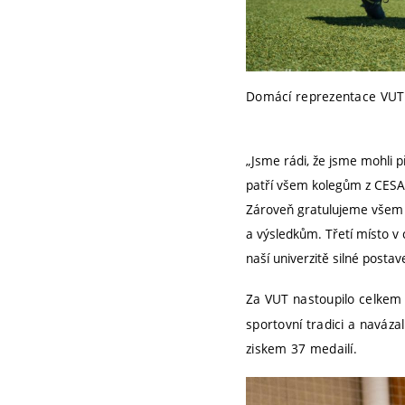
Domácí reprezentace VUT 
„Jsme rádi, že jsme mohli p
patří všem kolegům z CESA 
Zároveň gratulujeme všem 
a výsledkům. Třetí místo v
naší univerzitě silné postav
Za VUT nastoupilo celke
sportovní tradici a naváz
ziskem 37 medailí.