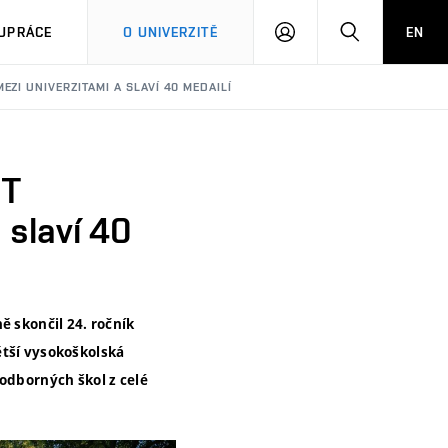
PŘIHLÁSIT
HLEDAT
UPRÁCE
O UNIVERZITĚ
EN
SE
ZI UNIVERZITAMI A SLAVÍ 40 MEDAILÍ
UT
 slaví 40
ě skončil 24. ročník
ětší vysokoškolská
 odborných škol z celé