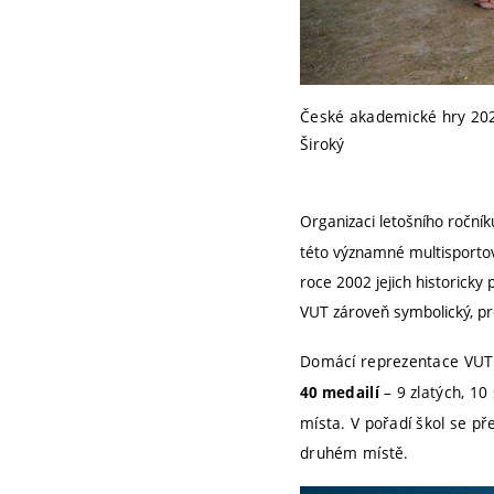
České akademické hry 2026 
Široký
Organizaci letošního ročníku
této významné multisportov
roce 2002 jejich historicky 
VUT zároveň symbolický, pro
Domácí reprezentace VUT 
– 9 zlatých, 10
40 medailí
místa. V pořadí škol se p
druhém místě.