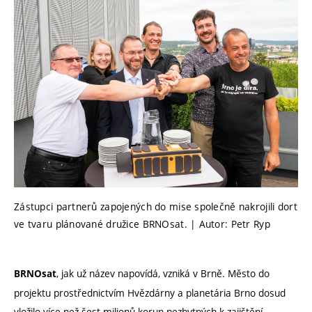
Zástupci partnerů zapojených do mise společně nakrojili dort
ve tvaru plánované družice BRNOsat. | Autor: Petr Ryp
, jak už název napovídá, vzniká v Brně. Město do
BRNOsat
projektu prostřednictvím Hvězdárny a planetária Brno dosud
vložilo více než šest milionů korun nezbytných k zajištění