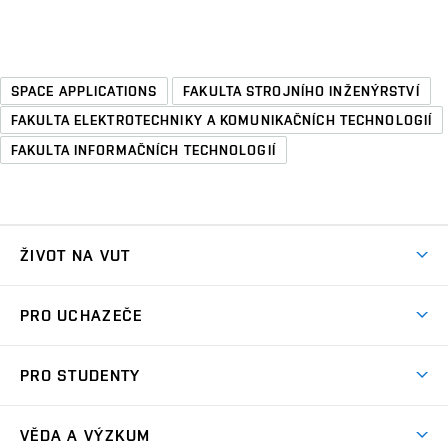
SPACE APPLICATIONS
FAKULTA STROJNÍHO INŽENÝRSTVÍ
FAKULTA ELEKTROTECHNIKY A KOMUNIKAČNÍCH TECHNOLOGIÍ
FAKULTA INFORMAČNÍCH TECHNOLOGIÍ
ŽIVOT NA VUT
Atmosféra VUT
PRO UCHAZEČE
Prostory školy
Proč na VUT
Koleje
PRO STUDENTY
Studijní programy
Stravování
Předměty
Studijní předpisy
Studium a stáže v zahraničí
Stipendia
Dny otevřených dveří
VĚDA A VÝZKUM
Sport na VUT