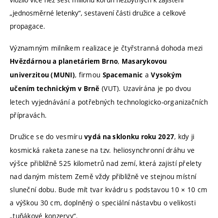
„jednosměrné letenky“, sestavení části družice a celkové
propagace.
Významným milníkem realizace je čtyřstranná dohoda mezi
,
Hvězdárnou a planetáriem Brno
Masarykovou
, firmou
a
univerzitou (MUNI)
Spacemanic
Vysokým
(VUT). Uzavírána je po dvou
učením technickým v Brně
letech vyjednávání a potřebných technologicko-organizačních
přípravách.
Družice se do vesmíru
, kdy ji
vydá na sklonku roku 2027
kosmická raketa zanese na tzv. heliosynchronní dráhu ve
výšce přibližně 525 kilometrů nad zemí, která zajistí přelety
nad daným místem Země vždy přibližně ve stejnou místní
sluneční dobu. Bude mít tvar kvádru s podstavou 10 × 10 cm
a výškou 30 cm, doplněný o speciální nástavbu o velikosti
„tuňákové konzervy“.