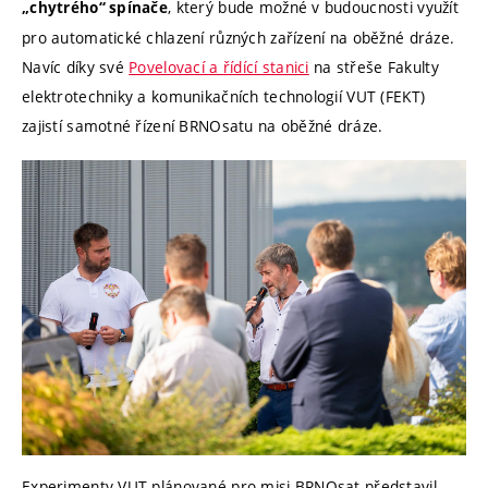
, který bude možné v budoucnosti využít
„chytrého“ spínače
pro automatické chlazení různých zařízení na oběžné dráze.
Navíc díky své
Povelovací a řídící stanici
na střeše Fakulty
elektrotechniky a komunikačních technologií VUT (FEKT)
zajistí samotné řízení BRNOsatu na oběžné dráze.
Experimenty VUT plánované pro misi BRNOsat představil