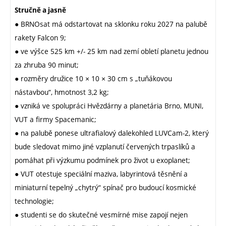
Stručně a jasně
● BRNOsat má odstartovat na sklonku roku 2027 na palubě
rakety Falcon 9;
● ve výšce 525 km +/- 25 km nad zemí obletí planetu jednou
za zhruba 90 minut;
● rozměry družice 10 × 10 × 30 cm s „tuňákovou
nástavbou“, hmotnost 3,2 kg;
● vzniká ve spolupráci Hvězdárny a planetária Brno, MUNI,
VUT a firmy Spacemanic;
● na palubě ponese ultrafialový dalekohled LUVCam-2, který
bude sledovat mimo jiné vzplanutí červených trpaslíků a
pomáhat při výzkumu podmínek pro život u exoplanet;
● VUT otestuje speciální maziva, labyrintová těsnění a
miniaturní tepelný „chytrý“ spínač pro budoucí kosmické
technologie;
● studenti se do skutečné vesmírné mise zapojí nejen