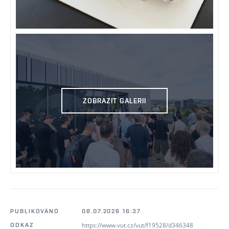
ZOBRAZIT GALERII
PUBLIKOVÁNO
08.07.2026 16:37
https://www.vut.cz/vut/f19528/d346348
ODKAZ