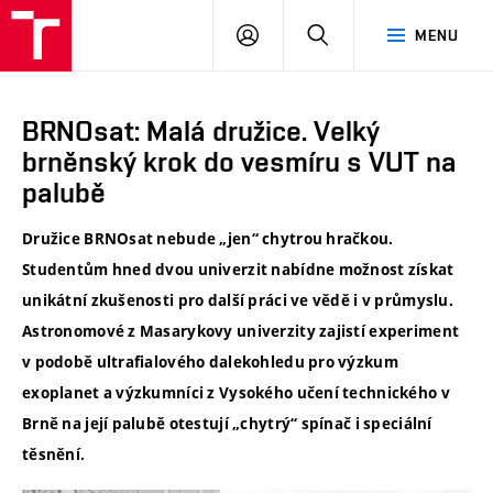
VUT
PŘIHLÁSIT
HLEDAT
MENU
SE
BRNOsat: Malá družice. Velký
brněnský krok do vesmíru s VUT na
palubě
Družice BRNOsat nebude „jen“ chytrou hračkou.
Studentům hned dvou univerzit nabídne možnost získat
unikátní zkušenosti pro další práci ve vědě i v průmyslu.
Astronomové z Masarykovy univerzity zajistí experiment
v podobě ultrafialového dalekohledu pro výzkum
exoplanet a výzkumníci z Vysokého učení technického v
Brně na její palubě otestují „chytrý“ spínač i speciální
těsnění.