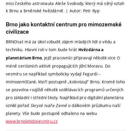
misi českého astronauta Aleše Svobody, který má silný vztah
k Brnu a brněnské hvězdárně. | Autor: Petr Ryp
Brno jako kontaktní centrum pro mimozemské
civilizace
BRNOsat má za úkol vzbudit zájem mladých lidí o vědu a
techniku. Hlavní roli v tom bude hrát
Hvězdárna a
, jejíž pracovníci připravují několik více či
planetárium Brno
méně seriózních aktivit propagujících jižní Moravu. Do
vesmíru se například symbolicky vydají Fegurdi –
mimozemšťané, kteří postupně „kolonizují“ Brno. Kromě toho
se pozvolna rozjíždí několik vzdělávacích programů určených
pro základní i střední školy. Například pro digitální planetária
vznikl pořad
Skryté tváře Země
o dálkovém průzkumu naší
planety. Vše bude postupně odhaleno na webu
www.brnoletidovesmiru.cz