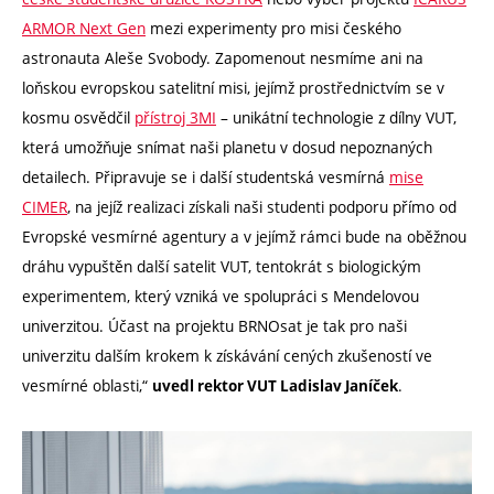
ARMOR Next Gen
mezi experimenty pro misi českého
astronauta Aleše Svobody. Zapomenout nesmíme ani na
loňskou evropskou satelitní misi, jejímž prostřednictvím se v
kosmu osvědčil
přístroj 3MI
– unikátní technologie z dílny VUT,
která umožňuje snímat naši planetu v dosud nepoznaných
detailech. Připravuje se i další studentská vesmírná
mise
CIMER
, na jejíž realizaci získali naši studenti podporu přímo od
Evropské vesmírné agentury a v jejímž rámci bude na oběžnou
dráhu vypuštěn další satelit VUT, tentokrát s biologickým
experimentem, který vzniká ve spolupráci s Mendelovou
univerzitou. Účast na projektu BRNOsat je tak pro naši
univerzitu dalším krokem k získávání cených zkušeností ve
vesmírné oblasti,“
.
uvedl rektor VUT Ladislav Janíček