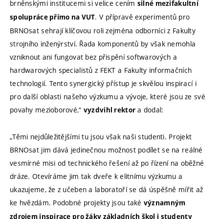
brněnskými institucemi si velice cením
silné mezifakultní
. V přípravě experimentů pro
spolupráce přímo na VUT
BRNOsat sehrají klíčovou roli zejména odborníci z Fakulty
strojního inženýrství. Řada komponentů by však nemohla
vzniknout ani fungovat bez přispění softwarových a
hardwarových specialistů z FEKT a Fakulty informačních
technologií. Tento synergický přístup je skvělou inspirací i
pro další oblasti našeho výzkumu a vývoje, které jsou ze své
povahy mezioborové,“
a dodal:
vyzdvihl rektor
„Těmi nejdůležitějšími tu jsou však naši studenti. Projekt
BRNOsat jim dává jedinečnou možnost podílet se na reálné
vesmírné misi od technického řešení až po řízení na oběžné
dráze. Otevíráme jim tak dveře k elitnímu výzkumu a
ukazujeme, že z učeben a laboratoří se dá úspěšně mířit až
ke hvězdám. Podobné projekty jsou také
významným
zdrojem inspirace pro žáky základních škol i studenty