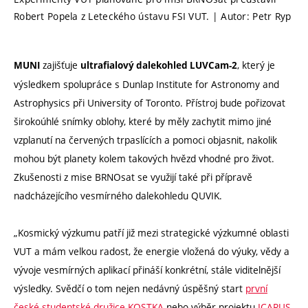
Robert Popela z Leteckého ústavu FSI VUT. | Autor: Petr Ryp
zajišťuje
, který je
MUNI
ultrafialový dalekohled LUVCam-2
výsledkem spolupráce s Dunlap Institute for Astronomy and
Astrophysics při University of Toronto. Přístroj bude pořizovat
širokoúhlé snímky oblohy, které by měly zachytit mimo jiné
vzplanutí na červených trpaslících a pomoci objasnit, nakolik
mohou být planety kolem takových hvězd vhodné pro život.
Zkušenosti z mise BRNOsat se využijí také při přípravě
nadcházejícího vesmírného dalekohledu QUVIK.
„Kosmický výzkumu patří již mezi strategické výzkumné oblasti
VUT a mám velkou radost, že energie vložená do výuky, vědy a
vývoje vesmírných aplikací přináší konkrétní, stále viditelnější
výsledky. Svědčí o tom nejen nedávný úspěšný start
první
české studentské družice KOSTKA
nebo výběr projektu
ICARUS