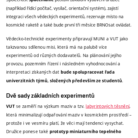
(například řídící počítač, vysílač, orientační systém), zajistí
integraci všech vědeckých experimentů, rezervuje místo na
kosmické raketě a také bude první tři měsíce BRNOsat ovládat.
Vědecko-technické experimenty připravují MUNI a VUT jako
takzvanou sdílenou misi, která má na palubě více
experimentů od různých dodavatelů. Na plánování jejího
provozu, pozemním řízení i následném vyhodnocování a
interpretaci získaných dat
bude spolupracovat řada
.
univerzitních týmů, složených především ze studentů
Dvě sady základních experimentů
se zaměří na výzkum maziv a tzv.
labyrintových těsnění
,
VUT
která minimalizují odpařování maziv v kosmickém prostředí –
protože i ve vesmíru platí, že věci mají tendenci vysychat.
Družice ponese také
prototyp miniaturního tepelného