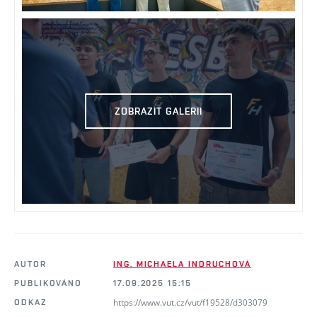
ZOBRAZIT GALERII
AUTOR
ING. MICHAELA INDRUCHOVÁ
PUBLIKOVÁNO
17.09.2025 15:15
https://www.vut.cz/vut/f19528/d303079
ODKAZ