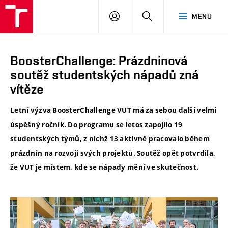
VUT
PŘIHLÁSIT
HLEDAT
MENU
SE
BoosterChallenge: Prázdninová
soutěž studentských nápadů zná
vítěze
Letní výzva BoosterChallenge VUT má za sebou další velmi
úspěšný ročník. Do programu se letos zapojilo 19
studentských týmů, z nichž 13 aktivně pracovalo během
prázdnin na rozvoji svých projektů. Soutěž opět potvrdila,
že VUT je místem, kde se nápady mění ve skutečnost.