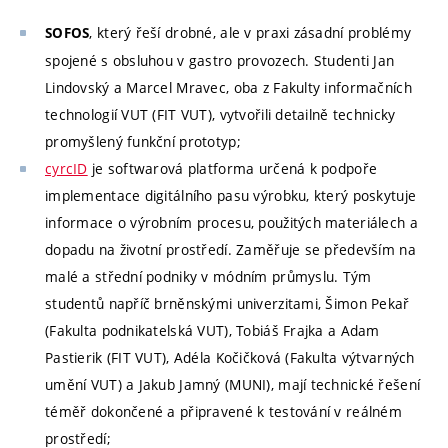
, který řeší drobné, ale v praxi zásadní problémy
SOFOS
spojené s obsluhou v gastro provozech. Studenti Jan
Lindovský a Marcel Mravec, oba z Fakulty informačních
technologií VUT (FIT VUT), vytvořili detailně technicky
promyšlený funkční prototyp;
cyrcID
je softwarová platforma určená k podpoře
implementace digitálního pasu výrobku, který poskytuje
informace o výrobním procesu, použitých materiálech a
dopadu na životní prostředí. Zaměřuje se především na
malé a střední podniky v módním průmyslu. Tým
studentů napříč brněnskými univerzitami, Šimon Pekař
(Fakulta podnikatelská VUT), Tobiáš Frajka a Adam
Pastierik (FIT VUT), Adéla Kočičková (Fakulta výtvarných
umění VUT) a Jakub Jamný (MUNI), mají technické řešení
téměř dokončené a připravené k testování v reálném
prostředí;