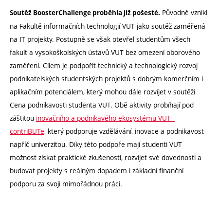
Původně vznikl
Soutěž BoosterChallenge proběhla již pošesté.
na Fakultě informačních technologií VUT jako soutěž zaměřená
na IT projekty. Postupně se však otevřel studentům všech
fakult a vysokoškolských ústavů VUT bez omezení oborového
zaměření. Cílem je podpořit technický a technologický rozvoj
podnikatelských studentských projektů s dobrým komerčním i
aplikačním potenciálem, který mohou dále rozvíjet v soutěži
Cena podnikavosti studenta VUT. Obě aktivity probíhají pod
záštitou
inovačního a podnikavého ekosystému VUT -
contriBUTe
, který podporuje vzdělávání, inovace a podnikavost
napříč univerzitou. Díky této podpoře mají studenti VUT
možnost získat praktické zkušenosti, rozvíjet své dovednosti a
budovat projekty s reálným dopadem i základní finanční
podporu za svoji mimořádnou práci.