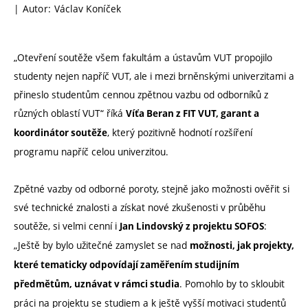
| Autor: Václav Koníček
„Otevření soutěže všem fakultám a ústavům VUT propojilo
studenty nejen napříč VUT, ale i mezi brněnskými univerzitami a
přineslo studentům cennou zpětnou vazbu od odborníků z
různých oblastí VUT“ říká
Víťa Beran z FIT VUT, garant a
, který pozitivně hodnotí rozšíření
koordinátor soutěže
programu napříč celou univerzitou.
Zpětné vazby od odborné poroty, stejně jako možnosti ověřit si
své technické znalosti a získat nové zkušenosti v průběhu
soutěže, si velmi cenní i
:
Jan Lindovský z projektu SOFOS
„Ještě by bylo užitečné zamyslet se nad
možnosti, jak projekty,
které tematicky odpovídají zaměřením studijním
. Pomohlo by to skloubit
předmětům, uznávat v rámci studia
práci na projektu se studiem a k ještě vyšší motivaci studentů