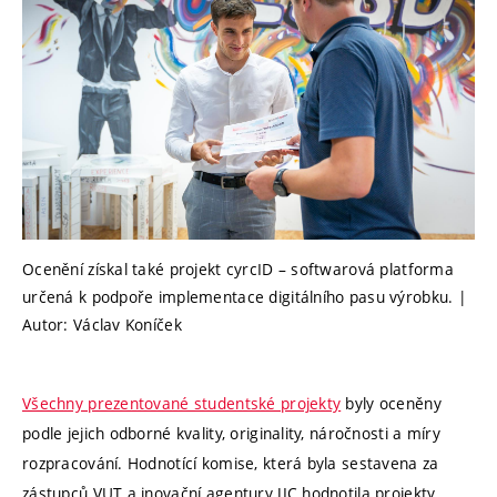
Ocenění získal také projekt cyrcID – softwarová platforma
určená k podpoře implementace digitálního pasu výrobku. |
Autor: Václav Koníček
Všechny prezentované studentské projekty
byly oceněny
podle jejich odborné kvality, originality, náročnosti a míry
rozpracování. Hodnotící komise, která byla sestavena za
zástupců VUT a inovační agentury JIC hodnotila projekty