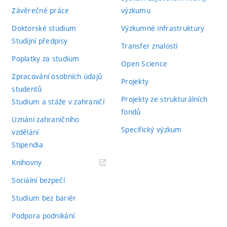
Závěrečné práce
výzkumu
Doktorské studium
Výzkumné infrastruktury
Studijní předpisy
Transfer znalostí
Poplatky za studium
Open Science
Zpracování osobních údajů
Projekty
studentů
Projekty ze strukturálních
Studium a stáže v zahraničí
fondů
Uznání zahraničního
Specifický výzkum
vzdělání
Stipendia
(externí
Knihovny
odkaz)
Sociální bezpečí
Studium bez bariér
Podpora podnikání