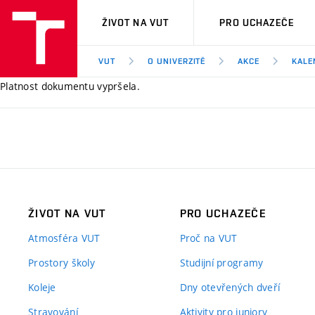
VUT
ŽIVOT NA VUT
PRO UCHAZEČE
VUT
O UNIVERZITĚ
AKCE
KALE
Platnost dokumentu vypršela.
ŽIVOT NA VUT
PRO UCHAZEČE
Atmosféra VUT
Proč na VUT
Prostory školy
Studijní programy
Koleje
Dny otevřených dveří
Stravování
Aktivity pro juniory