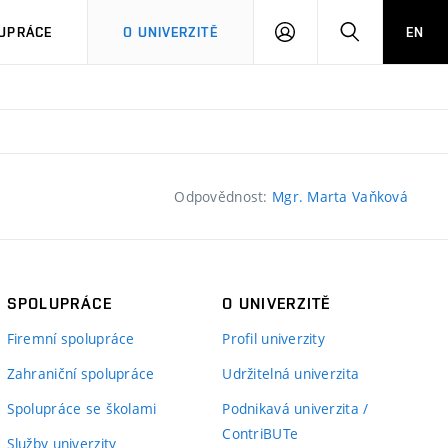
PŘIHLÁSIT
HLEDAT
UPRÁCE
O UNIVERZITĚ
EN
SE
Odpovědnost:
Mgr. Marta Vaňková
SPOLUPRÁCE
O UNIVERZITĚ
Firemní spolupráce
Profil univerzity
Zahraniční spolupráce
Udržitelná univerzita
Spolupráce se školami
Podnikavá univerzita /
ContriBUTe
Služby univerzity