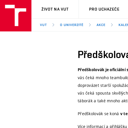
VUT
ŽIVOT NA VUT
PRO UCHAZEČE
VUT
O UNIVERZITĚ
AKCE
KALE
Předškolov
Předškolovák
je oficiáln
vás čeká mnoho teambuildi
doprovázet starší spolužá
vás čeká spousta skvělých 
táborák a také mnoho aktiv
Předškolovák se koná
v te
Více informací a přihlášku