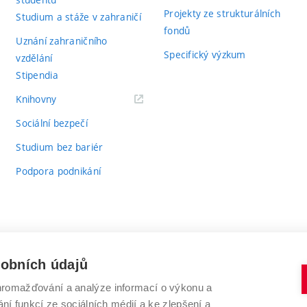
Projekty ze strukturálních
Studium a stáže v zahraničí
fondů
Uznání zahraničního
Specifický výzkum
vzdělání
Stipendia
(externí
Knihovny
odkaz)
Sociální bezpečí
Studium bez bariér
Podpora podnikání
sobních údajů
romažďování a analýze informací o výkonu a
VYSOKÉ UČENÍ TECHNICKÉ V BRNĚ
ní funkcí ze sociálních médií a ke zlepšení a