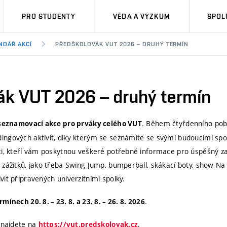
PRO STUDENTY
VĚDA A VÝZKUM
SPOL
NDÁŘ AKCÍ
PŘEDŠKOLOVÁK VUT 2026 – DRUHÝ TERMÍN
ák VUT 2026 – druhý termín
. Během čtyřdenního pob
í seznamovací akce pro prváky celého VUT
ngových aktivit, díky kterým se seznámíte se svými budoucími spo
ci, kteří vám poskytnou veškeré potřebné informace pro úspěšný z
zážitků, jako třeba Swing Jump, bumperball, skákací boty, show Na S
it připravených univerzitními spolky.
.
rmínech 20. 8. –
23. 8. a 23. 8. – 26. 8. 2026
 najdete na
.
https://vut.predskolovak.cz