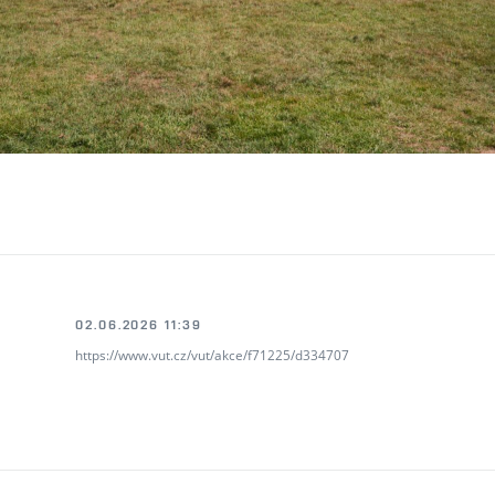
02.06.2026 11:39
https://www.vut.cz/vut/akce/f71225/d334707