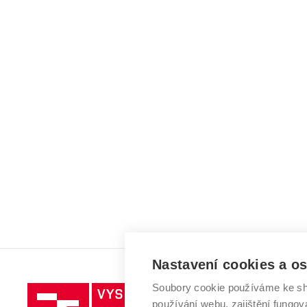
Nastavení cookies a o
Soubory cookie používáme ke sh
Vysoké
používání webu, zajištění fungová