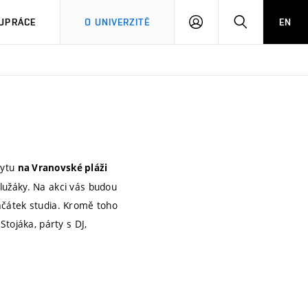
PŘIHLÁSIT
HLEDAT
UPRÁCE
O UNIVERZITĚ
EN
SE
ytu
na Vranovské pláži
lužáky. Na akci vás budou
ačátek studia. Kromě toho
tojáka, párty s DJ,