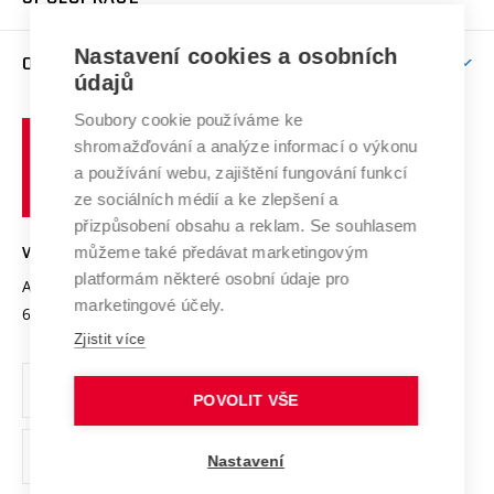
Brno
Podpora excelence
Závěrečné práce
Studium bez bariér
Zpracování osobních údajů uchazečů o studium
Firemní spolupráce
Mezinárodní vědecká rada
Nastavení cookies a osobních
O UNIVERZITĚ
Doktorské studium
Podpora podnikání
E-přihláška
údajů
Zahraniční spolupráce
Systém zajišťování kvality výzkumu
Profil univerzity
Spolupráce se školami
Soubory cookie používáme ke
Vysoké
Výzkumné infrastruktury
shromažďování a analýze informací o výkonu
Udržitelná univerzita
učení
Služby univerzity
Transfer znalostí
a používání webu, zajištění fungování funkcí
technické
Podnikavá univerzita / ContriBUTe
Mezinárodní dohody
ze sociálních médií a ke zlepšení a
Open Science
v
Bezpečná univerzita
přizpůsobení obsahu a reklam. Se souhlasem
Univerzitní sítě
Brně
Projekty
můžeme také předávat marketingovým
VYSOKÉ UČENÍ TECHNICKÉ V BRNĚ
Vyznamenání
platformám některé osobní údaje pro
Projekty ze strukturálních fondů
Antonínská 548/1
www.vut.cz
marketingové účely.
Organizační struktura
602 00 Brno
vut@vutbr.cz
Specifický výzkum
Zjistit více
Úřední deska
Ochrana osobních údajů
POVOLIT VŠE
(externí
Pracovní příležitosti
Nastavení
odkaz)
Podpora a rozvoj zaměstnanců a studujících