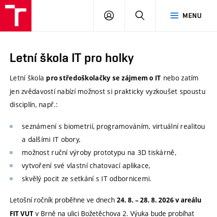
VUT
PŘIHLÁSIT
HLEDAT
MENU
SE
Letní škola IT pro holky
Letní škola
nebo zatím
pro středoškolačky se zájmem o IT
jen zvědavostí nabízí možnost si prakticky vyzkoušet spoustu
disciplín, např.:
seznámení s biometrií, programováním, virtuální realitou
a dalšími IT obory,
možnost ruční výroby prototypu na 3D tiskárně,
vytvoření své vlastní chatovací aplikace,
skvělý pocit ze setkání s IT odbornicemi.
Letošní ročník proběhne ve dnech
24. 8. – 28. 8. 2026 v areálu
v Brně na ulici Božetěchova 2. Výuka bude probíhat
FIT VUT