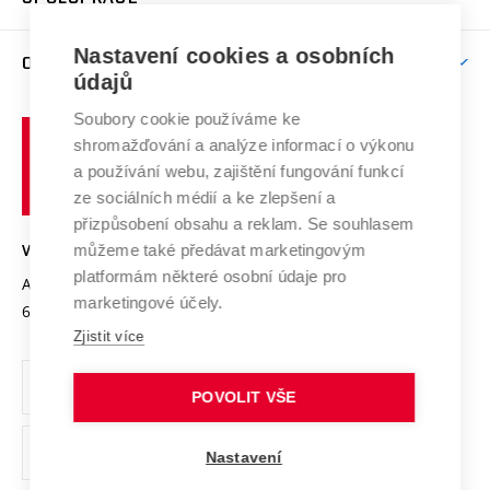
Brno
Podpora excelence
Závěrečné práce
Studium bez bariér
Zpracování osobních údajů uchazečů o studium
Firemní spolupráce
Mezinárodní vědecká rada
Nastavení cookies a osobních
O UNIVERZITĚ
Doktorské studium
Podpora podnikání
E-přihláška
údajů
Zahraniční spolupráce
Systém zajišťování kvality výzkumu
Profil univerzity
Spolupráce se školami
Soubory cookie používáme ke
Vysoké
Výzkumné infrastruktury
shromažďování a analýze informací o výkonu
Udržitelná univerzita
učení
Služby univerzity
Transfer znalostí
a používání webu, zajištění fungování funkcí
technické
Podnikavá univerzita / ContriBUTe
Mezinárodní dohody
ze sociálních médií a ke zlepšení a
Open Science
v
Bezpečná univerzita
přizpůsobení obsahu a reklam. Se souhlasem
Univerzitní sítě
Brně
Projekty
můžeme také předávat marketingovým
VYSOKÉ UČENÍ TECHNICKÉ V BRNĚ
Vyznamenání
platformám některé osobní údaje pro
Projekty ze strukturálních fondů
Antonínská 548/1
www.vut.cz
marketingové účely.
Organizační struktura
602 00 Brno
vut@vutbr.cz
Specifický výzkum
Zjistit více
Úřední deska
Ochrana osobních údajů
POVOLIT VŠE
(externí
Pracovní příležitosti
Nastavení
odkaz)
Podpora a rozvoj zaměstnanců a studujících