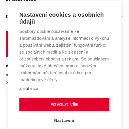
Brno
Podpora excelence
Závěrečné práce
Studium bez bariér
Zpracování osobních údajů uchazečů o studium
Firemní spolupráce
Mezinárodní vědecká rada
Nastavení cookies a osobních
O UNIVERZITĚ
Doktorské studium
Podpora podnikání
E-přihláška
údajů
Zahraniční spolupráce
Systém zajišťování kvality výzkumu
Profil univerzity
Spolupráce se školami
Soubory cookie používáme ke
Vysoké
Výzkumné infrastruktury
shromažďování a analýze informací o výkonu
Udržitelná univerzita
učení
Služby univerzity
Transfer znalostí
a používání webu, zajištění fungování funkcí
technické
Podnikavá univerzita / ContriBUTe
Mezinárodní dohody
ze sociálních médií a ke zlepšení a
Open Science
v
Bezpečná univerzita
přizpůsobení obsahu a reklam. Se souhlasem
Univerzitní sítě
Brně
Projekty
můžeme také předávat marketingovým
VYSOKÉ UČENÍ TECHNICKÉ V BRNĚ
Vyznamenání
platformám některé osobní údaje pro
Projekty ze strukturálních fondů
Antonínská 548/1
www.vut.cz
marketingové účely.
Organizační struktura
602 00 Brno
vut@vutbr.cz
Specifický výzkum
Zjistit více
Úřední deska
Ochrana osobních údajů
POVOLIT VŠE
(externí
Pracovní příležitosti
Nastavení
odkaz)
Podpora a rozvoj zaměstnanců a studujících