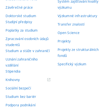
Systém zajišťování kvality
Závěrečné práce
výzkumu
Doktorské studium
Výzkumné infrastruktury
Studijní předpisy
Transfer znalostí
Poplatky za studium
Open Science
Zpracování osobních údajů
Projekty
studentů
Projekty ze strukturálních
Studium a stáže v zahraničí
fondů
Uznání zahraničního
Specifický výzkum
vzdělání
Stipendia
(externí
Knihovny
odkaz)
Sociální bezpečí
Studium bez bariér
Podpora podnikání