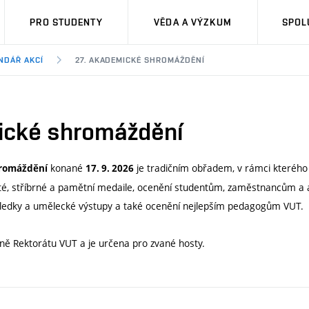
PRO STUDENTY
VĚDA A VÝZKUM
SPOL
NDÁŘ AKCÍ
27. AKADEMICKÉ SHROMÁŽDĚNÍ
ické shromáždění
konané
je tradičním obřadem, v rámci kterého
hromáždění
17. 9. 2026
até, stříbrné a pamětní medaile, ocenění studentům, zaměstnancům a
edky a umělecké výstupy a také ocenění nejlepším pedagogům VUT.
ně Rektorátu VUT a je určena pro zvané hosty.