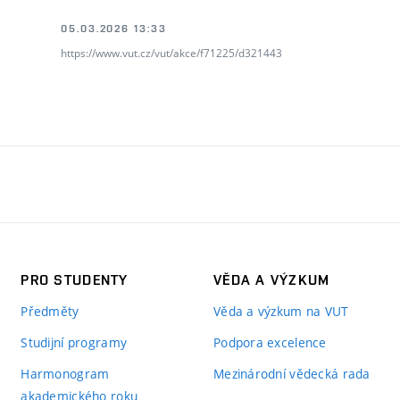
05.03.2026 13:33
https://www.vut.cz/vut/akce/f71225/d321443
PRO STUDENTY
VĚDA A VÝZKUM
Předměty
Věda a výzkum na VUT
Studijní programy
Podpora excelence
Harmonogram
Mezinárodní vědecká rada
akademického roku