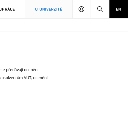
PŘIHLÁSIT
HLEDAT
UPRÁCE
O UNIVERZITĚ
EN
SE
 se předávají ocenění
 absolventům VUT, ocenění