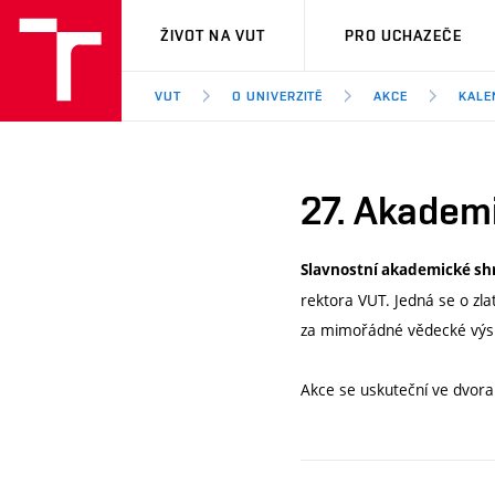
VUT
ŽIVOT NA VUT
PRO UCHAZEČE
VUT
O UNIVERZITĚ
AKCE
KALE
27. Akadem
Slavnostní akademické s
rektora VUT. Jedná se o zl
za mimořádné vědecké výsl
Akce se uskuteční ve dvora