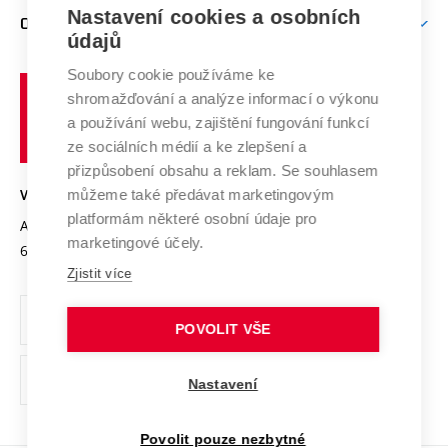
Zpracování osobních údajů uchazečů o studium
Firemní spolupráce
Mezinárodní vědecká rada
Nastavení cookies a osobních
O UNIVERZITĚ
Doktorské studium
Podpora podnikání
E-přihláška
údajů
Zahraniční spolupráce
Systém zajišťování kvality výzkumu
Profil univerzity
Spolupráce se školami
Soubory cookie používáme ke
Vysoké
Výzkumné infrastruktury
shromažďování a analýze informací o výkonu
Udržitelná univerzita
učení
Služby univerzity
Transfer znalostí
a používání webu, zajištění fungování funkcí
technické
Podnikavá univerzita / ContriBUTe
Mezinárodní dohody
ze sociálních médií a ke zlepšení a
Open Science
v
Bezpečná univerzita
přizpůsobení obsahu a reklam. Se souhlasem
Univerzitní sítě
Brně
Projekty
můžeme také předávat marketingovým
VYSOKÉ UČENÍ TECHNICKÉ V BRNĚ
Vyznamenání
platformám některé osobní údaje pro
Projekty ze strukturálních fondů
Antonínská 548/1
www.vut.cz
marketingové účely.
Organizační struktura
602 00 Brno
vut@vutbr.cz
Specifický výzkum
Zjistit více
Úřední deska
Ochrana osobních údajů
POVOLIT VŠE
(externí
Pracovní příležitosti
Nastavení
odkaz)
Podpora a rozvoj zaměstnanců a studujících
Povolit pouze nezbytné
Rovné příležitosti