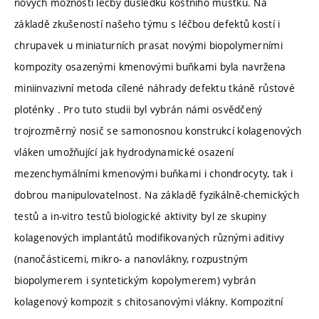
nových možností léčby důsledků kostního můstku. Na
základě zkušeností našeho týmu s léčbou defektů kostí i
chrupavek u miniaturních prasat novými biopolymerními
kompozity osazenými kmenovými buňkami byla navržena
miniinvazivní metoda cílené náhrady defektu tkáně růstové
ploténky . Pro tuto studii byl vybrán námi osvědčený
trojrozměrný nosič se samonosnou konstrukcí kolagenových
vláken umožňující jak hydrodynamické osazení
mezenchymálními kmenovými buňkami i chondrocyty, tak i
dobrou manipulovatelnost. Na základě fyzikálně-chemických
testů a in-vitro testů biologické aktivity byl ze skupiny
kolagenových implantátů modifikovaných různými aditivy
(nanočásticemi, mikro- a nanovlákny, rozpustným
biopolymerem i syntetickým kopolymerem) vybrán
kolagenový kompozit s chitosanovými vlákny. Kompozitní