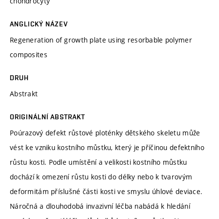
chondrocyty
ANGLICKÝ NÁZEV
Regeneration of growth plate using resorbable polymer
composites
DRUH
Abstrakt
ORIGINÁLNÍ ABSTRAKT
Poúrazový defekt růstové ploténky dětského skeletu může
vést ke vzniku kostního můstku, který je příčinou defektního
růstu kosti. Podle umístění a velikosti kostního můstku
dochází k omezení růstu kosti do délky nebo k tvarovým
deformitám příslušné části kosti ve smyslu úhlové deviace.
Náročná a dlouhodobá invazivní léčba nabádá k hledání