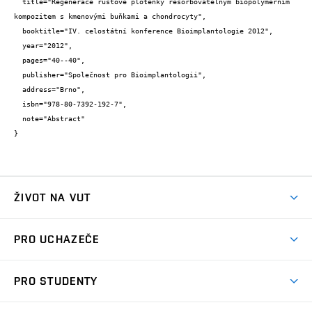
  title="Regenerace růstové ploténky resorbovatelným biopolymerním 
kompozitem s kmenovými buňkami a chondrocyty",

  booktitle="IV. celostátní konference Bioimplantologie 2012",

  year="2012",

  pages="40--40",

  publisher="Společnost pro Bioimplantologii",

  address="Brno",

  isbn="978-80-7392-192-7",

  note="Abstract"

}
ŽIVOT NA VUT
Atmosféra VUT
PRO UCHAZEČE
Prostory školy
Proč na VUT
Koleje
PRO STUDENTY
Studijní programy
Stravování
Předměty
Studijní předpisy
Studium a stáže v zahraničí
Stipendia