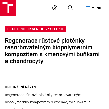
VUT
PŘIHLÁSIT
HLEDAT
MENU
SE
DETAIL PUBLIKAČNÍHO VÝSLEDKU
Regenerace růstové ploténky
resorbovatelným biopolymerním
kompozitem s kmenovými buňkami
a chondrocyty
ORIGINÁLNÍ NÁZEV
Regenerace růstové ploténky resorbovatelným
biopolymerním kompozitem s kmenovými buňkami a