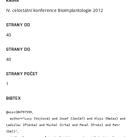
KNIHA
IV. celostátní konference Bioimplantologie 2012
STRANY OD
40
STRANY DO
40
STRANY POČET
1
BIBTEX
@misc{BUT97599,

  author="Lucy {Vojtová} and Josef {Jančář} and Alois {Nečas} and 
Ladislav {Plánka} and Michal {Crha} and Pavel {Proks} and Petr 
{Gál}",
