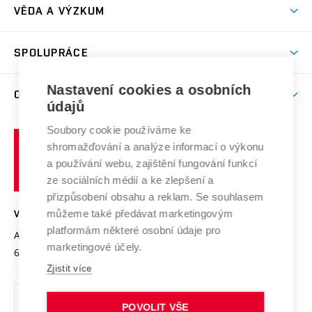
Dny otevřených dveří
VĚDA A VÝZKUM
Sport na VUT
(externí
Studijní programy
Poplatky za studium
Uznání zahraničního vzdělání
Knihovny
Aktivity pro juniory
Studentský život
odkaz)
Věda a výzkum na VUT
Harmonogram akademického roku
Zpracování osobních údajů studentů
Sociální bezpečí
SPOLUPRÁCE
Celoživotní vzdělávání
Brno
Podpora excelence
Závěrečné práce
Studium bez bariér
Zpracování osobních údajů uchazečů o studium
Firemní spolupráce
Nastavení cookies a osobních
Mezinárodní vědecká rada
O UNIVERZITĚ
Doktorské studium
Podpora podnikání
E-přihláška
údajů
Zahraniční spolupráce
Systém zajišťování kvality výzkumu
Profil univerzity
Soubory cookie používáme ke
Spolupráce se školami
Vysoké
Výzkumné infrastruktury
shromažďování a analýze informací o výkonu
Udržitelná univerzita
učení
Služby univerzity
Transfer znalostí
a používání webu, zajištění fungování funkcí
technické
Podnikavá univerzita / ContriBUTe
Mezinárodní dohody
ze sociálních médií a ke zlepšení a
Open Science
v
Bezpečná univerzita
přizpůsobení obsahu a reklam. Se souhlasem
Univerzitní sítě
Brně
Projekty
můžeme také předávat marketingovým
VYSOKÉ UČENÍ TECHNICKÉ V BRNĚ
Vyznamenání
platformám některé osobní údaje pro
Projekty ze strukturálních fondů
Antonínská 548/1
www.vut.cz
marketingové účely.
Organizační struktura
602 00 Brno
vut@vutbr.cz
Specifický výzkum
Zjistit více
Úřední deska
Ochrana osobních údajů
POVOLIT VŠE