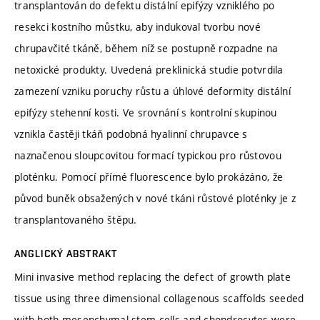
transplantován do defektu distální epifýzy vzniklého po
resekci kostního můstku, aby indukoval tvorbu nové
chrupavčité tkáně, během níž se postupně rozpadne na
netoxické produkty. Uvedená preklinická studie potvrdila
zamezení vzniku poruchy růstu a úhlové deformity distální
epifýzy stehenní kosti. Ve srovnání s kontrolní skupinou
vznikla častěji tkáň podobná hyalinní chrupavce s
naznačenou sloupcovitou formací typickou pro růstovou
ploténku. Pomocí přímé fluorescence bylo prokázáno, že
původ buněk obsažených v nové tkáni růstové ploténky je z
transplantovaného štěpu.
ANGLICKÝ ABSTRAKT
Mini invasive method replacing the defect of growth plate
tissue using three dimensional collagenous scaffolds seeded
with both mesenchymal stem cells and chondrocytes were