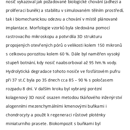
nosič vykazoval jak požadované biologické chování (adhezi a
proliferaci buněk) a stabilitu v simulovaném tělním prostředí,
tak i biomechanickou odezvu a chování v místě plánované
implantace. Morfologie vzorků byla sledována pomocí
rastrovacího mikroskopu a potvrdila 3D strukturu
propojených otevřených pórů o velikosti kolem 150 mikronů
s celkovou porozitou kolem 60 %. Dále byl naměřen vysoký
stupeň botnání, kdy nosič naabsorboval až 95 hm.% vody.
Hydrolytická degradace tohoto nosiče ve fosfátovém pufru
při 37 st.C byla po 35 dnech cca 85 – 90 % s poločasem
rozpadu 8 dní. V dalším kroku byl vybraný porézní
kolagenový 3D nosič osazen metodou tkáňového inženýrství
alogenními mezenchymálními kmenovými buňkami i
chondrocyty a použit k regeneraci růstové ploténky
miniaturního prasete. Biokompozit s buňkami byl