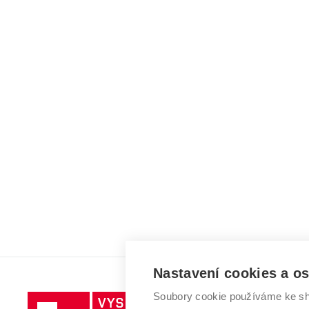
Nastavení cookies a o
Soubory cookie používáme ke sh
Vysoké