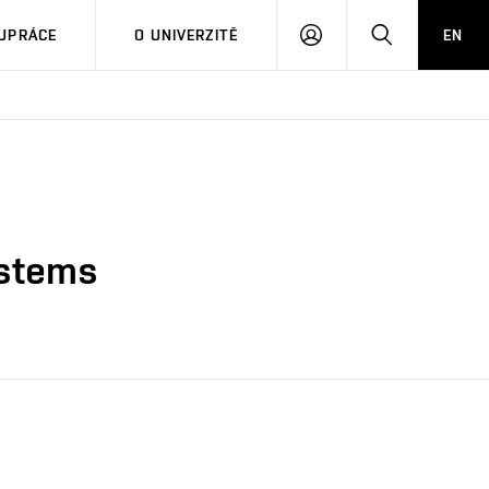
PŘIHLÁSIT
HLEDAT
UPRÁCE
O UNIVERZITĚ
EN
SE
ystems