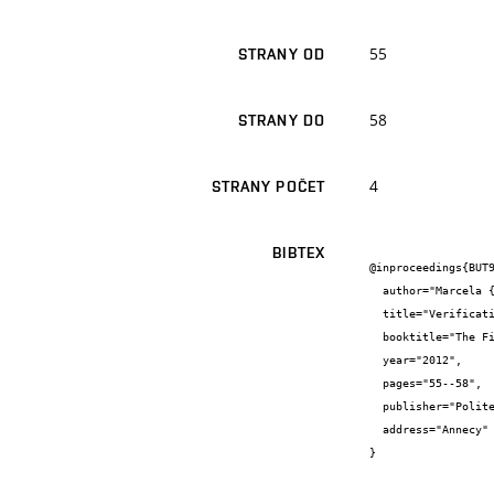
55
STRANY OD
58
STRANY DO
4
STRANY POČET
BIBTEX
@inproceedings{BUT9
  author="Marcela {Zachariášová} and Jan {Kaštil} and Zdeněk {Kotásek}",

  title="Verification of Fault-tolerant Methodologies for FPGA Systems",

  booktitle="The First Workshop on Manufacturable and Dependable Multicore Architectures at Nanoscale (MEDIAN'12)",

  year="2012",

  pages="55--58",

  publisher="Politecnico di Milano",

  address="Annecy"

}