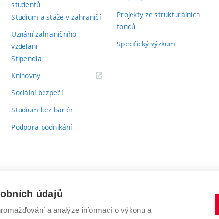
studentů
Projekty ze strukturálních
Studium a stáže v zahraničí
fondů
Uznání zahraničního
Specifický výzkum
vzdělání
Stipendia
(externí
Knihovny
odkaz)
Sociální bezpečí
Studium bez bariér
Podpora podnikání
sobních údajů
romažďování a analýze informací o výkonu a
VYSOKÉ UČENÍ TECHNICKÉ V BRNĚ