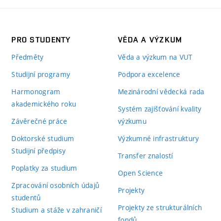
PRO STUDENTY
VĚDA A VÝZKUM
Předměty
Věda a výzkum na VUT
Studijní programy
Podpora excelence
Harmonogram
Mezinárodní vědecká rada
akademického roku
Systém zajišťování kvality
Závěrečné práce
výzkumu
Doktorské studium
Výzkumné infrastruktury
Studijní předpisy
Transfer znalostí
Poplatky za studium
Open Science
Zpracování osobních údajů
Projekty
studentů
Projekty ze strukturálních
Studium a stáže v zahraničí
fondů