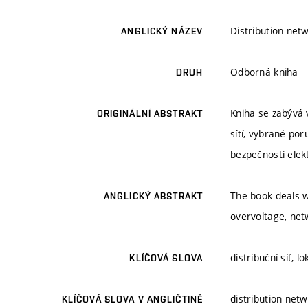
Distribution net
ANGLICKÝ NÁZEV
Odborná kniha
DRUH
Kniha se zabývá 
ORIGINÁLNÍ ABSTRAKT
sítí, vybrané por
bezpečnosti elekt
The book deals wi
ANGLICKÝ ABSTRAKT
overvoltage, net
distribuční síť, l
KLÍČOVÁ SLOVA
distribution netw
KLÍČOVÁ SLOVA V ANGLIČTINĚ