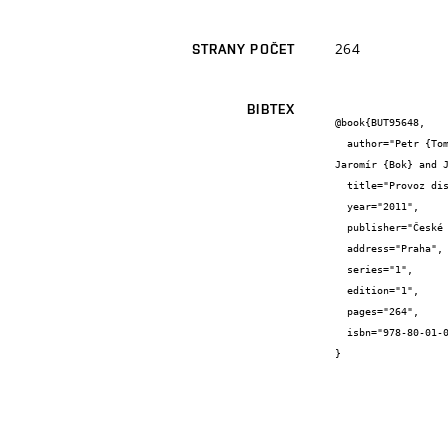
264
STRANY POČET
BIBTEX
@book{BUT95648,

  author="Petr {Toman} and Jiří {Drápela} and Stanislav {Mišák} and Jaroslava {Orságová} and Martin {Paar} and David {Topolánek} and 
Jaromír {Bok} and J
  title="Provoz distribučních soustav",

  year="2011",

  publisher="České vysoké učení technické v Praze",

  address="Praha",

  series="1",

  edition="1",

  pages="264",

  isbn="978-80-01-04935-8"

}