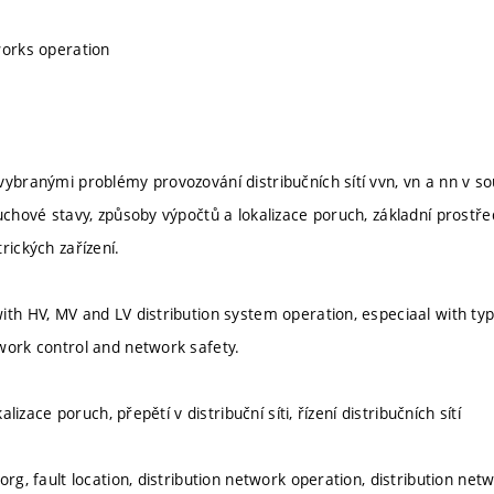
works operation
vybranými problémy provozování distribučních sítí vvn, vn a nn v so
uchové stavy, způsoby výpočtů a lokalizace poruch, základní prostřed
rických zařízení.
th HV, MV and LV distribution system operation, especiaal with type
work control and network safety.
okalizace poruch, přepětí v distribuční síti, řízení distribučních sítí
org, fault location, distribution network operation, distribution net