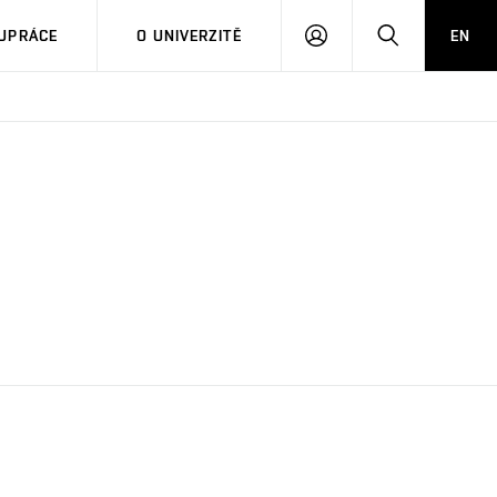
PŘIHLÁSIT
HLEDAT
UPRÁCE
O UNIVERZITĚ
EN
SE