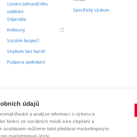
Uznání zahraničního
Specifický výzkum
vzdělání
Stipendia
(externí
Knihovny
odkaz)
Sociální bezpečí
Studium bez bariér
Podpora podnikání
sobních údajů
romažďování a analýze informací o výkonu a
VYSOKÉ UČENÍ TECHNICKÉ V BRNĚ
ní funkcí ze sociálních médií a ke zlepšení a
Antonínská 548/1
www.vut.cz
 Se souhlasem můžeme také předávat marketingovým
602 00 Brno
vut@vutbr.cz
 pro marketingové účely.