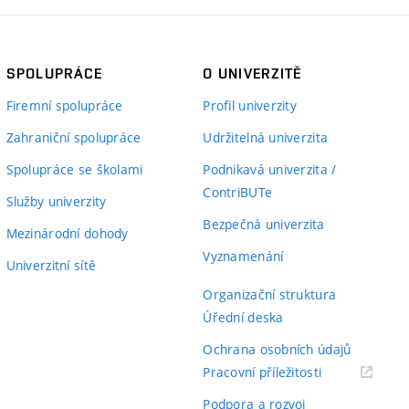
SPOLUPRÁCE
O UNIVERZITĚ
Firemní spolupráce
Profil univerzity
Zahraniční spolupráce
Udržitelná univerzita
Spolupráce se školami
Podnikavá univerzita /
ContriBUTe
Služby univerzity
Bezpečná univerzita
Mezinárodní dohody
Vyznamenání
Univerzitní sítě
Organizační struktura
Úřední deska
Ochrana osobních údajů
(externí
Pracovní příležitosti
odkaz)
Podpora a rozvoj