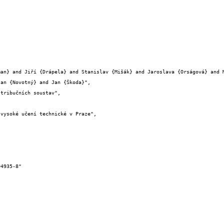
an {Novotný} and Jan {Škoda}",
