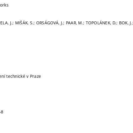
works
LA, J.; MIŠÁK, S.; ORSÁGOVÁ, J.; PAAR, M.; TOPOLÁNEK, D.; BOK, J.
ní technické v Praze
-8