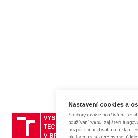
Nastavení cookies a o
Soubory cookie používáme ke sh
Vysoké
používání webu, zajištění fungová
učení
přizpůsobení obsahu a reklam.
technické
platformám některé osobní údaje