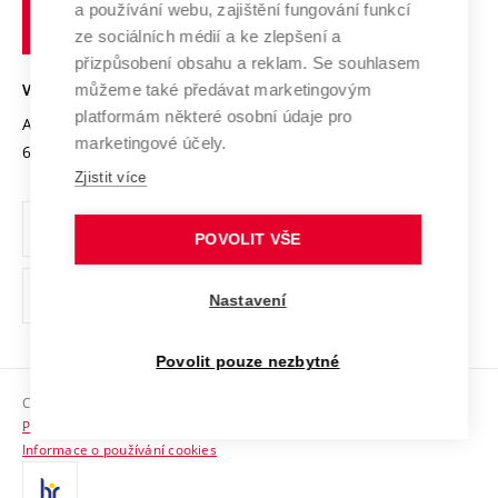
Transfer znalostí
a používání webu, zajištění fungování funkcí
technické
Podnikavá univerzita / ContriBUTe
Mezinárodní dohody
ze sociálních médií a ke zlepšení a
Open Science
v
Bezpečná univerzita
přizpůsobení obsahu a reklam. Se souhlasem
Univerzitní sítě
Brně
Projekty
můžeme také předávat marketingovým
VYSOKÉ UČENÍ TECHNICKÉ V BRNĚ
Vyznamenání
platformám některé osobní údaje pro
Projekty ze strukturálních fondů
Antonínská 548/1
www.vut.cz
marketingové účely.
Organizační struktura
602 00 Brno
vut@vutbr.cz
Specifický výzkum
Zjistit více
Úřední deska
Ochrana osobních údajů
POVOLIT VŠE
(externí
Pracovní příležitosti
Nastavení
odkaz)
Podpora a rozvoj zaměstnanců a studujících
Povolit pouze nezbytné
Rovné příležitosti
Copyright © 2026 VUT
Sociální bezpečí
Prohlášení o přístupnosti
HR Award
Informace o používání cookies