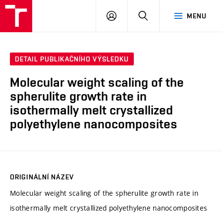
VUT
PŘIHLÁSIT
HLEDAT
MENU
SE
DETAIL PUBLIKAČNÍHO VÝSLEDKU
Molecular weight scaling of the
spherulite growth rate in
isothermally melt crystallized
polyethylene nanocomposites
ORIGINÁLNÍ NÁZEV
Molecular weight scaling of the spherulite growth rate in
isothermally melt crystallized polyethylene nanocomposites