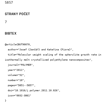
5857
STRANY POČET
7
BIBTEX
@article{BUT90070,

  author="Josef {Jančář} and Kateřina {Fiore}",

  title="Molecular weight scaling of the spherulite growth rate in 
isothermally melt crystallized polyethylene nanocomposites",

  journal="POLYMER",

  year="2011",

  volume="52",

  number="10",

  pages="5851--5857",

  doi="10.1016/j.polymer.2011.10.026",

  issn="0032-3861"

}