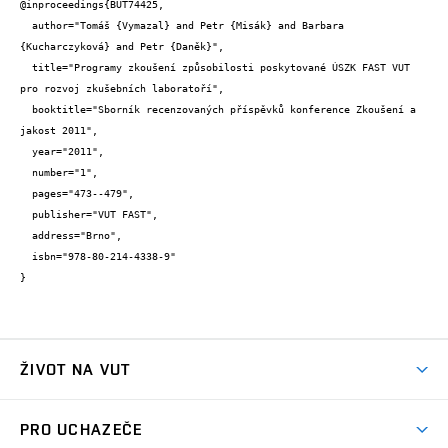
@inproceedings{BUT74425,

  author="Tomáš {Vymazal} and Petr {Misák} and Barbara 
{Kucharczyková} and Petr {Daněk}",

  title="Programy zkoušení způsobilosti poskytované ÚSZK FAST VUT 
pro rozvoj zkušebních laboratoří",

  booktitle="Sborník recenzovaných příspěvků konference Zkoušení a 
jakost 2011",

  year="2011",

  number="1",

  pages="473--479",

  publisher="VUT FAST",

  address="Brno",

  isbn="978-80-214-4338-9"

}
ŽIVOT NA VUT
Atmosféra VUT
PRO UCHAZEČE
Prostory školy