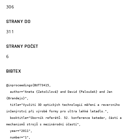
306
STRANY DO
311
STRANY POČET
6
BIBTEX
@inproceedings{BUT73415,

  author="Aneta {Zatočilová} and David {Paloušek} and Jan 
{Brandejs}",

  title="Využití 3D optických technologií měření a reverzního 
inženýrství při výrobě formy pro ultra lehké letadlo.",

  booktitle="Sborník referátů. 52. konference kateder, částí a 
mechanismů strojů s mezinárodní účastí",

  year="2011",

  number="1",
