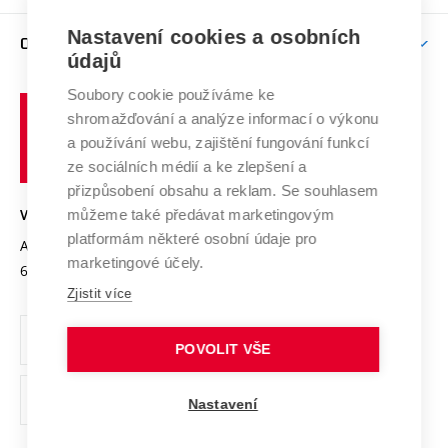
Podpora excelence
Závěrečné práce
Studium bez bariér
Zpracování osobních údajů uchazečů o studium
Firemní spolupráce
Nastavení cookies a osobních
Mezinárodní vědecká rada
O UNIVERZITĚ
Doktorské studium
Podpora podnikání
E-přihláška
údajů
Zahraniční spolupráce
Systém zajišťování kvality výzkumu
Profil univerzity
Soubory cookie používáme ke
Spolupráce se školami
Vysoké
Výzkumné infrastruktury
shromažďování a analýze informací o výkonu
Udržitelná univerzita
učení
Služby univerzity
Transfer znalostí
a používání webu, zajištění fungování funkcí
technické
Podnikavá univerzita / ContriBUTe
Mezinárodní dohody
ze sociálních médií a ke zlepšení a
Open Science
v
Bezpečná univerzita
přizpůsobení obsahu a reklam. Se souhlasem
Univerzitní sítě
Brně
Projekty
můžeme také předávat marketingovým
VYSOKÉ UČENÍ TECHNICKÉ V BRNĚ
Vyznamenání
platformám některé osobní údaje pro
Projekty ze strukturálních fondů
Antonínská 548/1
www.vut.cz
marketingové účely.
Organizační struktura
602 00 Brno
vut@vutbr.cz
Specifický výzkum
Zjistit více
Úřední deska
Ochrana osobních údajů
POVOLIT VŠE
(externí
Pracovní příležitosti
Nastavení
odkaz)
Podpora a rozvoj zaměstnanců a studujících