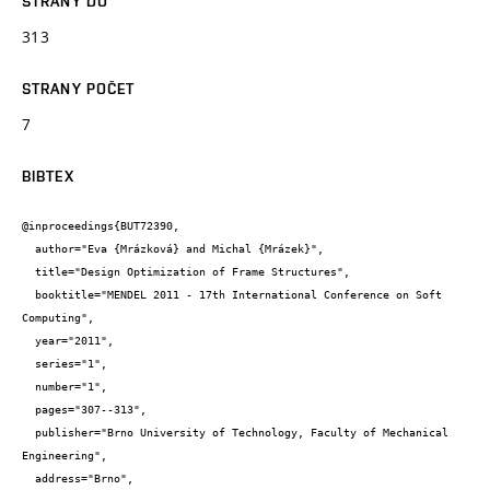
STRANY DO
313
STRANY POČET
7
BIBTEX
@inproceedings{BUT72390,

  author="Eva {Mrázková} and Michal {Mrázek}",

  title="Design Optimization of Frame Structures",

  booktitle="MENDEL 2011 - 17th International Conference on Soft 
Computing",

  year="2011",

  series="1",

  number="1",

  pages="307--313",

  publisher="Brno University of Technology, Faculty of Mechanical 
Engineering",

  address="Brno",
