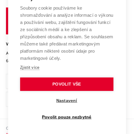
Systém zajišťování kvality výzkumu
Profil univerzity
Soubory cookie používáme ke
Spolupráce se školami
Vysoké
Výzkumné infrastruktury
shromažďování a analýze informací o výkonu
Udržitelná univerzita
učení
Služby univerzity
Transfer znalostí
a používání webu, zajištění fungování funkcí
technické
Podnikavá univerzita / ContriBUTe
Mezinárodní dohody
ze sociálních médií a ke zlepšení a
Open Science
v
Bezpečná univerzita
přizpůsobení obsahu a reklam. Se souhlasem
Univerzitní sítě
Brně
Projekty
můžeme také předávat marketingovým
VYSOKÉ UČENÍ TECHNICKÉ V BRNĚ
Vyznamenání
platformám některé osobní údaje pro
Projekty ze strukturálních fondů
Antonínská 548/1
www.vut.cz
marketingové účely.
Organizační struktura
602 00 Brno
vut@vutbr.cz
Specifický výzkum
Zjistit více
Úřední deska
Ochrana osobních údajů
POVOLIT VŠE
(externí
Pracovní příležitosti
Nastavení
odkaz)
Podpora a rozvoj zaměstnanců a studujících
Povolit pouze nezbytné
Rovné příležitosti
Copyright © 2026 VUT
Sociální bezpečí