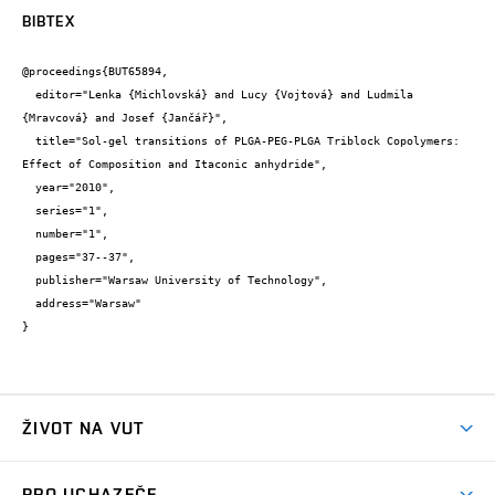
BIBTEX
@proceedings{BUT65894,

  editor="Lenka {Michlovská} and Lucy {Vojtová} and Ludmila 
{Mravcová} and Josef {Jančář}",

  title="Sol-gel transitions of PLGA-PEG-PLGA Triblock Copolymers: 
Effect of Composition and Itaconic anhydride",

  year="2010",

  series="1",

  number="1",

  pages="37--37",

  publisher="Warsaw University of Technology",

  address="Warsaw"

}
ŽIVOT NA VUT
Atmosféra VUT
PRO UCHAZEČE