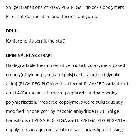
Sol-gel transitions of PLGA-PEG-PLGA Triblock Copolymers:
Effect of Composition and Itaconic anhydride
DRUH
Konferenční sborník (ne stať)
ORIGINÁLNÍ ABSTRAKT
Biodegradable thermosensitive triblock copolymers based
on poly(ethylene glycol) and poly[(lactic acid)-co-(glycolic
acid)] (PLGA-PEG-PLGA) with different PLGA/PEG weight ratio
and LA/GA molar ratio were prepared via ring opening
polymerization. Prepared copolymers were subsequently
modified in "one pot" by itaconic anhydride (ITA). Sol-gel
transitions of PLGA-PEG-PLGA and ITA/PLGA-PEG-PLGA/ITA
copolymers in aqueous solutions were investigated using