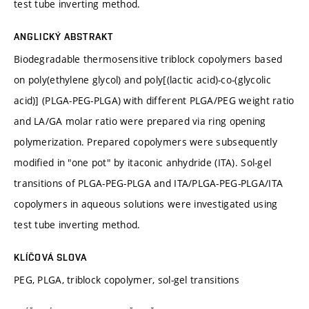
test tube inverting method.
ANGLICKÝ ABSTRAKT
Biodegradable thermosensitive triblock copolymers based
on poly(ethylene glycol) and poly[(lactic acid)-co-(glycolic
acid)] (PLGA-PEG-PLGA) with different PLGA/PEG weight ratio
and LA/GA molar ratio were prepared via ring opening
polymerization. Prepared copolymers were subsequently
modified in "one pot" by itaconic anhydride (ITA). Sol-gel
transitions of PLGA-PEG-PLGA and ITA/PLGA-PEG-PLGA/ITA
copolymers in aqueous solutions were investigated using
test tube inverting method.
KLÍČOVÁ SLOVA
PEG, PLGA, triblock copolymer, sol-gel transitions