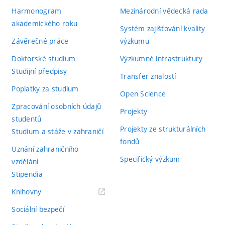
Harmonogram
Mezinárodní vědecká rada
akademického roku
Systém zajišťování kvality
Závěrečné práce
výzkumu
Doktorské studium
Výzkumné infrastruktury
Studijní předpisy
Transfer znalostí
Poplatky za studium
Open Science
Zpracování osobních údajů
Projekty
studentů
Projekty ze strukturálních
Studium a stáže v zahraničí
fondů
Uznání zahraničního
Specifický výzkum
vzdělání
Stipendia
(externí
Knihovny
odkaz)
Sociální bezpečí