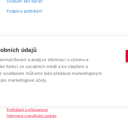
Studium bez bariér
Podpora podnikání
sobních údajů
romažďování a analýze informací o výkonu a
VYSOKÉ UČENÍ TECHNICKÉ V BRNĚ
ní funkcí ze sociálních médií a ke zlepšení a
Antonínská 548/1
www.vut.cz
 Se souhlasem můžeme také předávat marketingovým
602 00 Brno
vut@vutbr.cz
 pro marketingové účely.
Prohlášení o přístupnosti
Informace o používání cookies