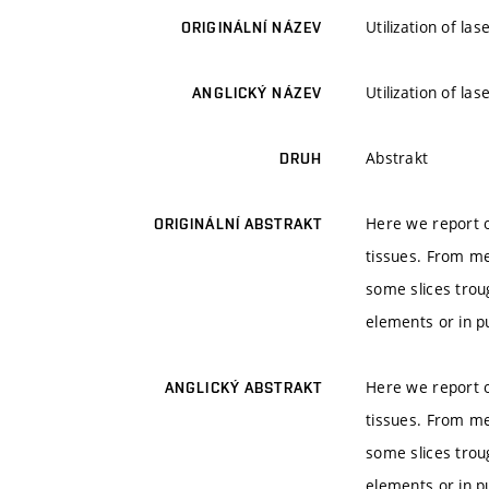
Utilization of l
ORIGINÁLNÍ NÁZEV
Utilization of l
ANGLICKÝ NÁZEV
Abstrakt
DRUH
Here we report on
ORIGINÁLNÍ ABSTRAKT
tissues. From me
some slices trou
elements or in p
Here we report on
ANGLICKÝ ABSTRAKT
tissues. From me
some slices trou
elements or in p