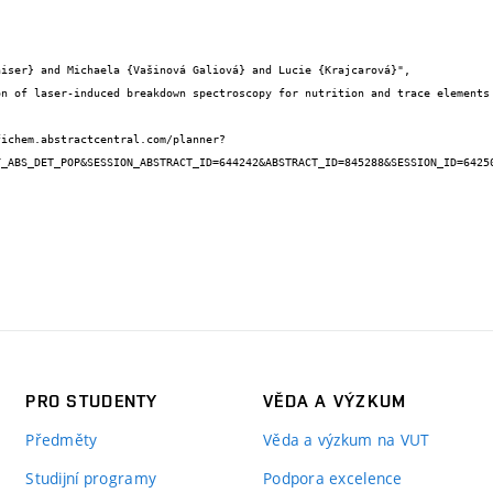
_ABS_DET_POP&SESSION_ABSTRACT_ID=644242&ABSTRACT_ID=845288&SESSION_ID=64250
PRO STUDENTY
VĚDA A VÝZKUM
Předměty
Věda a výzkum na VUT
Studijní programy
Podpora excelence