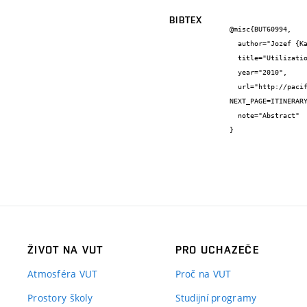
BIBTEX
@misc{BUT60994,

  author="Jozef {Kaiser} and Michaela {Vašinová Galiová} and Lucie {Krajcarová}",

  title="Utilization of laser-induced breakdown spectroscopy for nutrition and trace elements mapping in plant tissues",

  year="2010",

  url="http://pacifichem.abstractcentral.com/planner?
NEXT_PAGE=ITINERARY
  note="Abstract"

}
ŽIVOT NA VUT
PRO UCHAZEČE
Atmosféra VUT
Proč na VUT
Prostory školy
Studijní programy