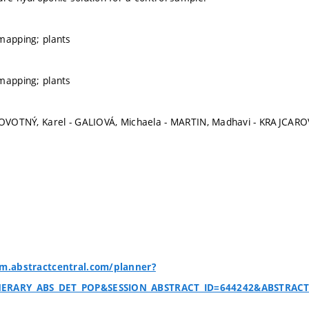
mapping; plants
mapping; plants
NOVOTNÝ, Karel - GALIOVÁ, Michaela - MARTIN, Madhavi - KRAJCAROV
em.abstractcentral.com/planner?
NERARY_ABS_DET_POP&SESSION_ABSTRACT_ID=644242&ABSTRAC