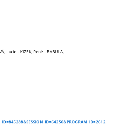
Á, Lucie - KIZEK, René - BABULA,
T_ID=845288&SESSION_ID=64250&PROGRAM_ID=2612