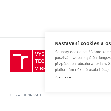
Nastavení cookies a o
Soubory cookie používáme ke sh
Vysoké
používání webu, zajištění fungová
učení
přizpůsobení obsahu a reklam.
technické
platformám některé osobní údaje
v
Brně
Zjistit více
Copyright © 2026 VUT