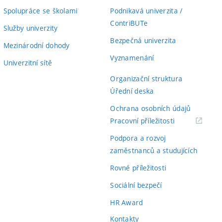
Spolupráce se školami
Podnikavá univerzita /
ContriBUTe
Služby univerzity
Bezpečná univerzita
Mezinárodní dohody
Vyznamenání
Univerzitní sítě
Organizační struktura
Úřední deska
Ochrana osobních údajů
(externí
Pracovní příležitosti
odkaz)
Podpora a rozvoj
zaměstnanců a studujících
Rovné příležitosti
Sociální bezpečí
HR Award
Kontakty