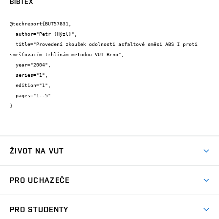
BIBTEX
@techreport{BUT57831,

  author="Petr {Hýzl}",

  title="Provedení zkoušek odolnosti asfaltové směsi ABS I proti 
smršťovacím trhlinám metodou VUT Brno",

  year="2004",

  series="1",

  edition="1",

  pages="1--5"

}
ŽIVOT NA VUT
Atmosféra VUT
PRO UCHAZEČE
Prostory školy
Proč na VUT
Koleje
PRO STUDENTY
Studijní programy