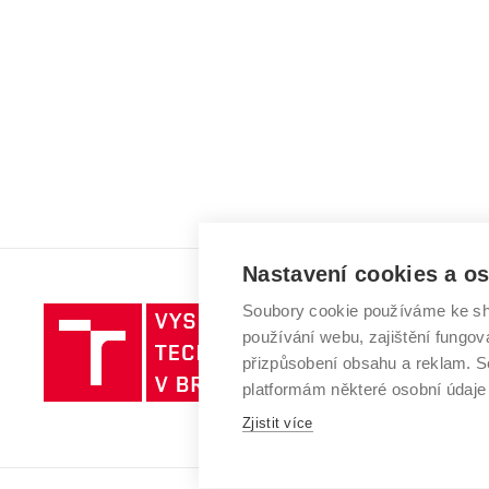
Nastavení cookies a o
Soubory cookie používáme ke sh
Vysoké
používání webu, zajištění fungová
učení
přizpůsobení obsahu a reklam.
technické
platformám některé osobní údaje
v
Brně
Zjistit více