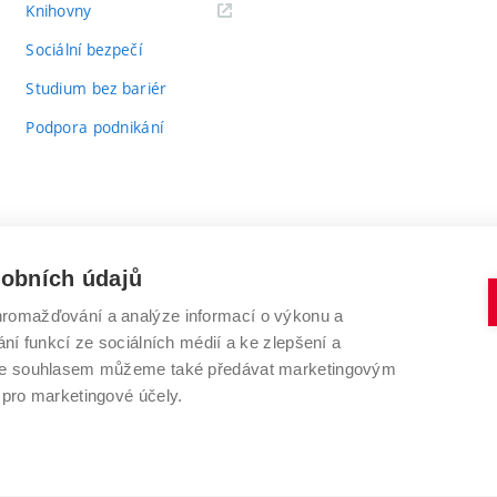
(externí
Knihovny
odkaz)
Sociální bezpečí
Studium bez bariér
Podpora podnikání
sobních údajů
romažďování a analýze informací o výkonu a
VYSOKÉ UČENÍ TECHNICKÉ V BRNĚ
ní funkcí ze sociálních médií a ke zlepšení a
Antonínská 548/1
www.vut.cz
 Se souhlasem můžeme také předávat marketingovým
602 00 Brno
vut@vutbr.cz
 pro marketingové účely.