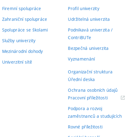
Firemní spolupráce
Profil univerzity
Zahraniční spolupráce
Udržitelná univerzita
Spolupráce se školami
Podnikavá univerzita /
ContriBUTe
Služby univerzity
Bezpečná univerzita
Mezinárodní dohody
Vyznamenání
Univerzitní sítě
Organizační struktura
Úřední deska
Ochrana osobních údajů
(externí
Pracovní příležitosti
odkaz)
Podpora a rozvoj
zaměstnanců a studujících
Rovné příležitosti