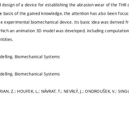
esign of a device for establishing the abrasion wear of the THR of 
 basis of the gained knowledge, the attention has also been focu
se experimental biomechanical device. Its basic idea was derived f
which an animation 3D model was developed, including computation
tities.
delling, Biomechanical Systems
delling, Biomechanical Systems
RIAN, Z.; HOUFEK, L.; NÁVRAT, T.; NEVRLÝ, J.; ONDROUŠEK, V.; SINGU