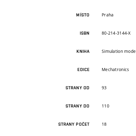
Praha
MÍSTO
80-214-3144-X
ISBN
Simulation model
KNIHA
Mechatronics
EDICE
93
STRANY OD
110
STRANY DO
18
STRANY POČET