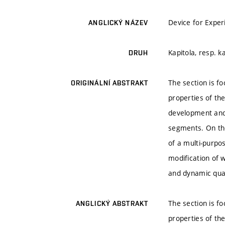
Device for Exper
ANGLICKÝ NÁZEV
Kapitola, resp. k
DRUH
The section is f
ORIGINÁLNÍ ABSTRAKT
properties of th
development and d
segments. On the
of a multi-purpo
modification of 
and dynamic quan
The section is f
ANGLICKÝ ABSTRAKT
properties of th