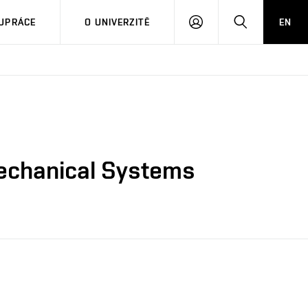
PŘIHLÁSIT
HLEDAT
UPRÁCE
O UNIVERZITĚ
EN
SE
mechanical Systems