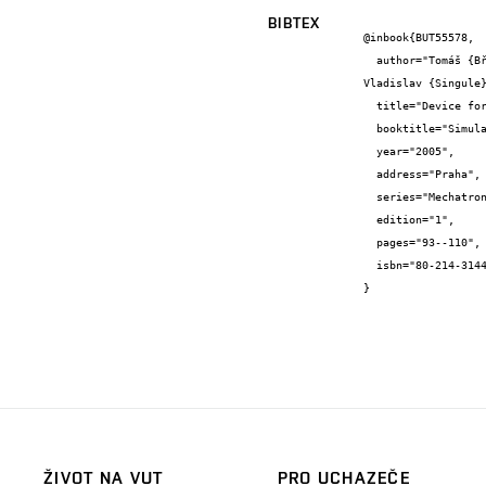
BIBTEX
@inbook{BUT55578,

  author="Tomáš {Březina} and Zdeněk {Florian} and Lubomír {Houfek} and Tomáš {Návrat} and Josef {Nevrlý} and Vít {Ondroušek} and 
Vladislav {Singule}
  title="Device for Experimental Modelling of Properties of Biomechanical Systems",

  booktitle="Simulation modeling of mechatronic systems I",

  year="2005",

  address="Praha",

  series="Mechatronics",

  edition="1",

  pages="93--110",

  isbn="80-214-3144-X"

}
ŽIVOT NA VUT
PRO UCHAZEČE