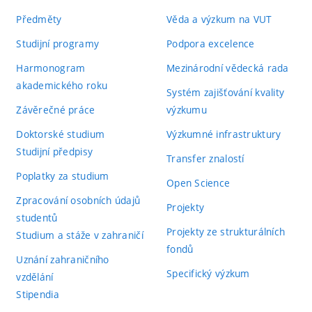
Předměty
Věda a výzkum na VUT
Studijní programy
Podpora excelence
Harmonogram
Mezinárodní vědecká rada
akademického roku
Systém zajišťování kvality
Závěrečné práce
výzkumu
Doktorské studium
Výzkumné infrastruktury
Studijní předpisy
Transfer znalostí
Poplatky za studium
Open Science
Zpracování osobních údajů
Projekty
studentů
Projekty ze strukturálních
Studium a stáže v zahraničí
fondů
Uznání zahraničního
Specifický výzkum
vzdělání
Stipendia