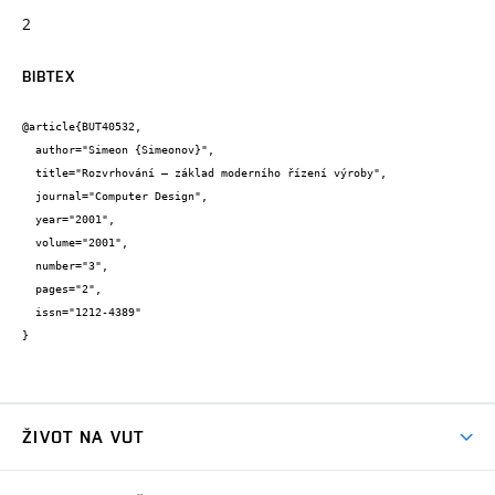
2
BIBTEX
@article{BUT40532,

  author="Simeon {Simeonov}",

  title="Rozvrhování – základ moderního řízení výroby",

  journal="Computer Design",

  year="2001",

  volume="2001",

  number="3",

  pages="2",

  issn="1212-4389"

}
ŽIVOT NA VUT
Atmosféra VUT